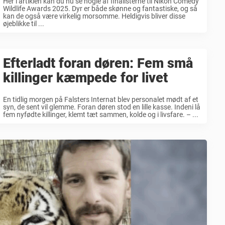
Her i artiklen kan du nu se nogle af finalisterne til Nikon Comedy
Wildlife Awards 2025. Dyr er både skønne og fantastiske, og så
kan de også være virkelig morsomme. Heldigvis bliver disse
øjeblikke til ...
Efterladt foran døren: Fem små
killinger kæmpede for livet
En tidlig morgen på Falsters Internat blev personalet mødt af et
syn, de sent vil glemme. Foran døren stod en lille kasse. Indeni lå
fem nyfødte killinger, klemt tæt sammen, kolde og i livsfare. – ...