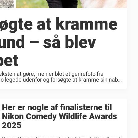
søgte at kramme
und – så blev
bet
ksten at gøre, men er blot et genrefoto fra
Leo legede udenfor og forsøgte at kramme sin nabos
engen måtte gennemgå ...
Her er nogle af finalisterne til
Nikon Comedy Wildlife Awards
2025