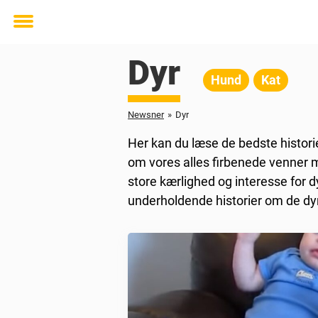
Toggle
menu
Dyr
Hund
Kat
Newsner
»
Dyr
Her kan du læse de bedste historie
om vores alles firbenede venner 
store kærlighed og interesse for
underholdende historier om de dyr