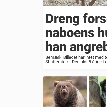
Dreng for
naboens h
han angre
Bemærk: Billedet har intet med te
Shutterstock. Den blot 5-årige 
hund, da han blev angrebet. Dr