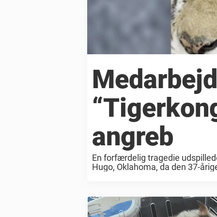
Medarbejd
“Tigerkong
angreb
En forfærdelig tragedie udspilled
Hugo, Oklahoma, da den 37-årige 
publikum. Hændelsen fandt sted u