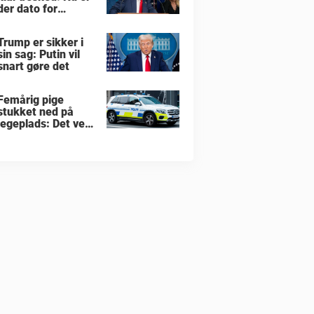
der dato for
hvornår han vil
overtage Grønland
Trump er sikker i
sin sag: Putin vil
snart gøre det
Femårig pige
stukket ned på
legeplads: Det ved
vi indtil nu