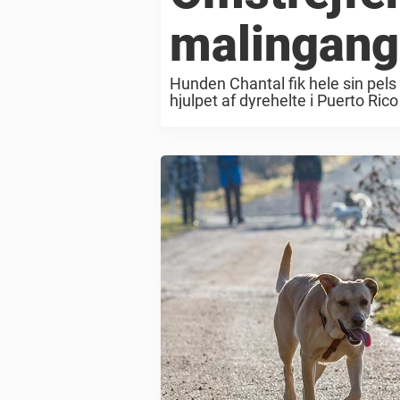
malingang
Hunden Chantal fik hele sin pels 
hjulpet af dyrehelte i Puerto Ri
behandlet.– Jeg begyndte at græd