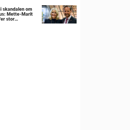
 i skandalen om
us: Mette-Marit
er stor
utning om
liens hjem