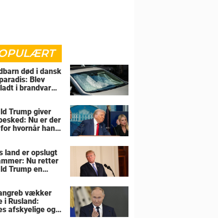
OPULÆRT
barn død i dansk
paradis: Blev
rladt i brandvarm
ld Trump giver
 besked: Nu er der
 for hvornår han
overtage Grønland
s land er opslugt
lammer: Nu retter
ld Trump en
sel mod allierede
angreb vækker
e i Rusland:
es afskyelige og
ngsløse