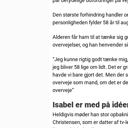
par betydelige udfordringer på ve
Den største forhindring handler
personligheden fylder 58 år til au
Alderen får ham til at tænke sig 
overvejelser, og han henvender sig 
“Jeg kunne rigtig godt tænke mig, a
jeg bliver 58 lige om lidt. Det er
havde vi bare gjort det. Men der 
overveje som mand, om det er der,
overveje”
Isabel er med på idée
Heldigvis møder han stor opbaknin
Christensen, som er datter af tv-