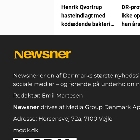
Henrik Qvortrup
DR-pro
hasteindlagt med
ikke op
kødædende bakterier:
han år
Nu fortæller han om
det voldsomme forløb
Newsner er en af Danmarks største nyhedssi
sociale medier – og førende på underholdning
Redaktør: Emil Martesen
Newsner
drives af Media Group Denmark A
Adresse: Horsensvej 72a, 7100 Vejle
mgdk.dk