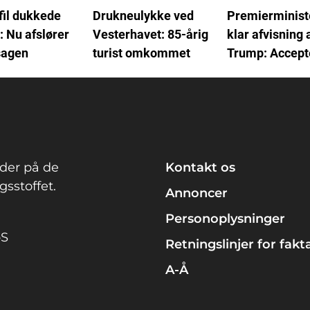
fil dukkede
Drukneulykke ved
Premierminist
: Nu afslører
Vesterhavet: 85-årig
klar afvisning 
sagen
turist omkommet
Trump: Accept
det ikke
der på de
Kontakt os
sstoffet.
Annoncer
Personoplysninger
pS
Retningslinjer for fakt
A-Å