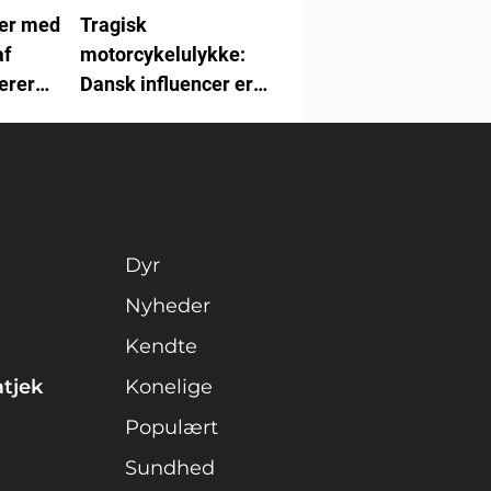
er med
Tragisk
af
motorcykelulykke:
erer
Dansk influencer er
afgået ved døden
Dyr
Nyheder
Kendte
atjek
Konelige
Populært
Sundhed