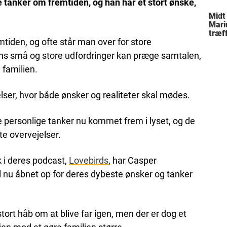
 tanker om fremtiden, og han har et stort ønske,
Midt
Mari
træff
iden, og ofte står man over for store
besl
fami
s små og store udfordringer kan præge samtalen,
 familien.
elser, hvor både ønsker og realiteter skal mødes.
e personlige tanker nu kommet frem i lyset, og de
ate overvejelser.
i deres podcast,
Lovebirds
, har Casper
 nu åbnet op for deres dybeste ønsker og tanker
tort håb om at blive far igen, men der er dog et