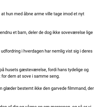
t, at hun med åbne arme ville tage imod et nyt
ndnu et barn, deler de dog ikke soveværelse lige
udfordring i hverdagen har nemlig vist sig i deres
 på husets gæsteværelse, fordi hans tydelige og
gt for dem at sove i samme seng.
en glæder bestemt ikke den garvede filmmand, der
iden af dig og vågne op om morgenen, og så er vi