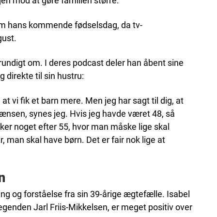
jen mod at gøre familien større.
 om hans kommende fødselsdag, da tv-
gust.
grundigt om. I deres podcast deler han åbent sine
direkte til sin hustru:
t vi fik et barn mere. Men jeg har sagt til dig, at
 grænsen, synes jeg. Hvis jeg havde været 48, så
sker noget efter 55, hvor man måske lige skal
 man skal have børn. Det er fair nok lige at
n
g og forståelse fra sin 39-årige ægtefælle. Isabel
legenden Jarl Friis-Mikkelsen, er meget positiv over