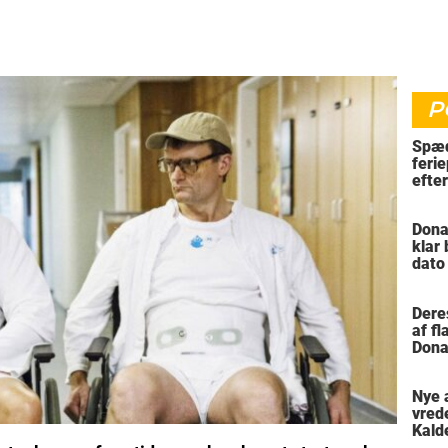
P
Spæd
ferie
efte
bil
Dona
klar
dato
vil 
Dere
af f
Dona
trus
Nye 
vred
Kald
meni