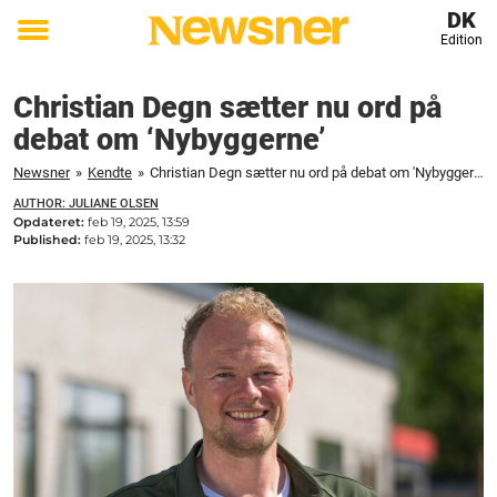
DK
Edition
Toggle
menu
Christian Degn sætter nu ord på
debat om ‘Nybyggerne’
Newsner
»
Kendte
»
Christian Degn sætter nu ord på debat om 'Nybyggerne'
AUTHOR: JULIANE OLSEN
Opdateret:
feb 19, 2025, 13:59
Published:
feb 19, 2025, 13:32