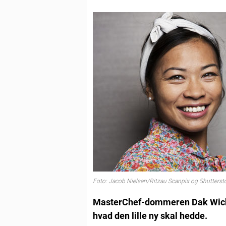
Foto: Jacob Nielsen/Ritzau Scanpix og Shutterst
MasterChef-dommeren Dak Wichan
hvad den lille ny skal hedde.