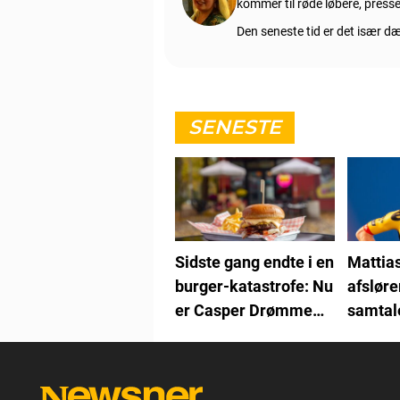
kommer til røde løbere, pres
Den seneste tid er det især 
SENESTE
Sidste gang endte i en
Mattia
burger-katastrofe: Nu
afsløre
er Casper Drømme
samtal
tilbage
Vingeg
kan ikk