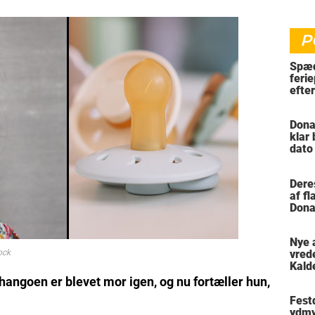
P
Spæd
ferie
efte
bil
Dona
klar
dato
vil 
Dere
af f
Dona
trus
Nye 
ock
vred
Kald
meni
goen er blevet mor igen, og nu fortæller hun,
Festd
ydmy