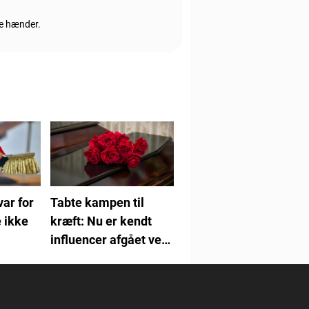
ge hænder.
var for
Tabte kampen til
 ikke
kræft: Nu er kendt
influencer afgået ved
døden