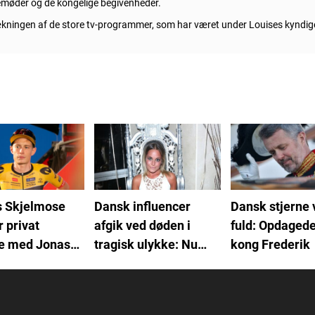
semøder og de kongelige begivenheder.
dækningen af de store tv-programmer, som har været under Louises kyndi
s Skjelmose
Dansk influencer
Dansk stjerne 
r privat
afgik ved døden i
fuld: Opdagede
e med Jonas
tragisk ulykke: Nu
kong Frederik
aard: "Jerg
reagerer Amalie
e.."
Szigethy