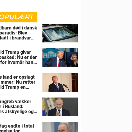
OPULÆRT
barn død i dansk
paradis: Blev
rladt i brandvarm
ld Trump giver
 besked: Nu er der
 for hvornår han
overtage Grønland
s land er opslugt
lammer: Nu retter
ld Trump en
sel mod allierede
angreb vækker
e i Rusland:
es afskyelige og
ngsløse
ag endte i total
gelse for