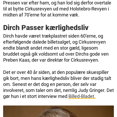
Pressen var efter ham, og han lod sig derfor overtale
til at bytte Cirkusrevyen ud med Holstebro-Revyen i
midten af 70’erne for at komme væk.
Dirch Passer kærlighedsliv
Dirch havde været trækplastret siden 60’erne, og
efterfølgende dalede billetsalget, og Cirkusrevyen
endte blandt andet med en stor gæld, ligesom
bruddet også gik voldsomt ud over Dirchs gode ven
Preben Kaas, der var direktør for Cirkusrevyen.
Det er over 40 år siden, at den populære skuespiller
gik bort, men hans kærlighedsliv bliver der stadig talt
om. Senest er det dog en person, der selv var
involveret, som taler om det, nemlig Judy Gringer. Det
gør hun i et stort interview med
Billed-Bladet.