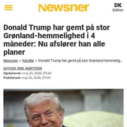
DK
Edition
Toggle
menu
Donald Trump har gemt på stor
Grønland-hemmelighed i 4
måneder: Nu afslører han alle
planer
Newsner
»
Kendte
»
Donald Trump har gemt på stor Grønland-hemmelighed i 4 måneder: Nu afslører han alle planer
AUTHOR: EMIL MARTESEN
Opdateret:
maj 20, 2026, 07:49
Published:
maj 20, 2026, 07:49