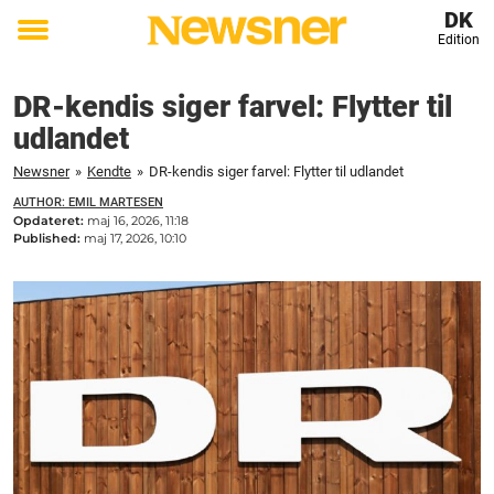
DK
Edition
Toggle
menu
DR-kendis siger farvel: Flytter til
udlandet
Newsner
»
Kendte
»
DR-kendis siger farvel: Flytter til udlandet
AUTHOR: EMIL MARTESEN
Opdateret:
maj 16, 2026, 11:18
Published:
maj 17, 2026, 10:10