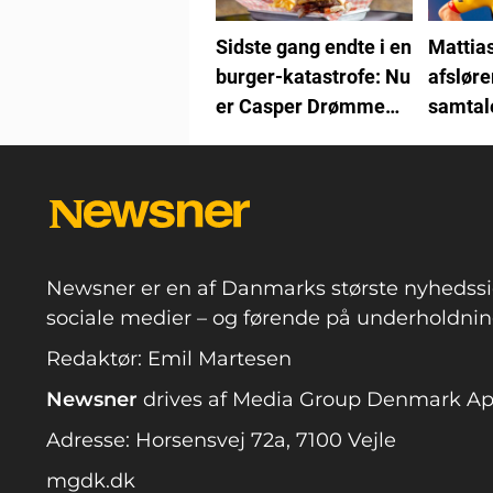
Sidste gang endte i en
Mattia
burger-katastrofe: Nu
afsløre
er Casper Drømme
samtal
tilbage
Vingeg
kan ikk
Newsner er en af Danmarks største nyhedssi
sociale medier – og førende på underholdning
Redaktør: Emil Martesen
Newsner
drives af Media Group Denmark A
Adresse: Horsensvej 72a, 7100 Vejle
mgdk.dk