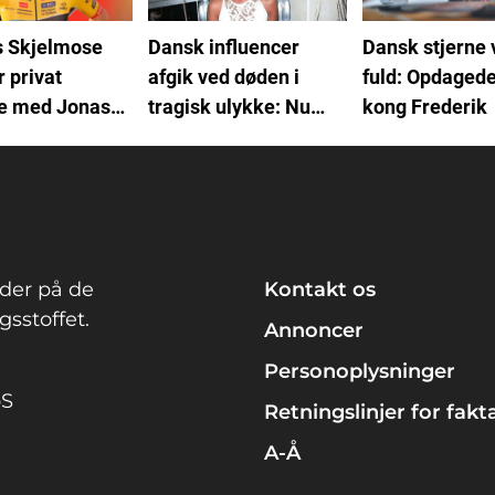
s Skjelmose
Dansk influencer
Dansk stjerne 
r privat
afgik ved døden i
fuld: Opdagede
e med Jonas
tragisk ulykke: Nu
kong Frederik
aard: "Jerg
reagerer Amalie
e.."
Szigethy
der på de
Kontakt os
sstoffet.
Annoncer
Personoplysninger
pS
Retningslinjer for fakt
A-Å