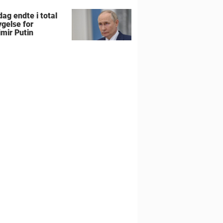
ag endte i total
gelse for
imir Putin