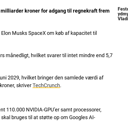
Festd
illiarder kroner for adgang til regnekraft frem
ydmy
Vlad
 Elon Musks SpaceX om køb af kapacitet til
rs månedligt, hvilket svarer til intet mindre end 5,7
 juni 2029, hvilket bringer den samlede værdi af
kroner, skriver
TechCrunch
.
rent 110.000 NVIDIA-GPU’er samt processorer,
skal bruges til at støtte op om Googles AI-