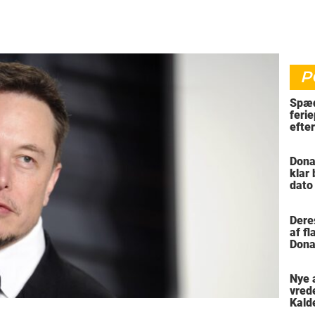
P
Spæd
ferie
efte
bil
Dona
klar
dato
vil 
Dere
af f
Dona
trus
Nye 
vred
Kald
meni