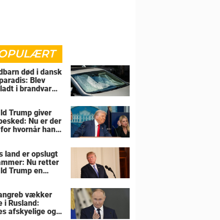
OPULÆRT
barn død i dansk
paradis: Blev
rladt i brandvarm
ld Trump giver
 besked: Nu er der
 for hvornår han
overtage Grønland
s land er opslugt
lammer: Nu retter
ld Trump en
sel mod allierede
angreb vækker
e i Rusland:
es afskyelige og
ngsløse