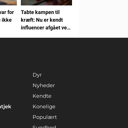
var for
Tabte kampen til
 ikke
kræft: Nu er kendt
influencer afgået ved
døden
Dyr
Nyheder
Kendte
atjek
Konelige
Populært
Sundhed