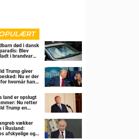
OPULÆRT
barn død i dansk
paradis: Blev
rladt i brandvarm
ld Trump giver
 besked: Nu er der
 for hvornår han
overtage Grønland
s land er opslugt
lammer: Nu retter
ld Trump en
sel mod allierede
angreb vækker
e i Rusland:
es afskyelige og
ngsløse