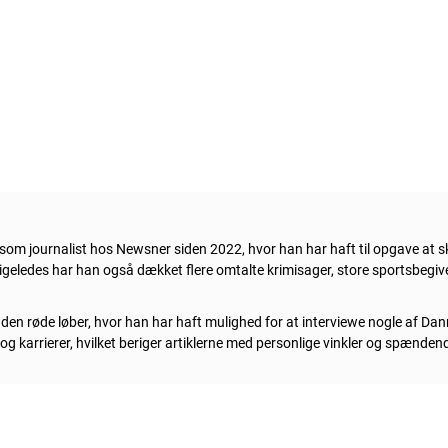
om journalist hos Newsner siden 2022, hvor han har haft til opgave at sk
 Ligeledes har han også dækket flere omtalte krimisager, store sportsbe
å den røde løber, hvor han har haft mulighed for at interviewe nogle af Dan
v og karrierer, hvilket beriger artiklerne med personlige vinkler og spænde