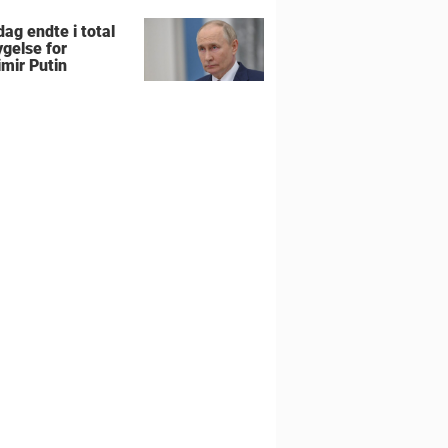
ag endte i total
gelse for
imir Putin