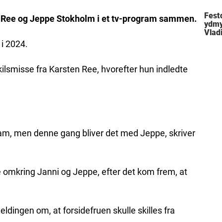
Festd
ni Ree og Jeppe Stokholm i et tv-program sammen.
ydmy
Vlad
 i 2024.
skilsmisse fra Karsten Ree, hvorefter hun indledte
ram, men denne gang bliver det med Jeppe, skriver
e omkring Janni og Jeppe, efter det kom frem, at
dingen om, at forsidefruen skulle skilles fra