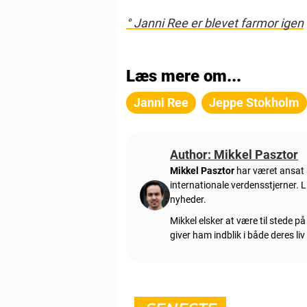
° Janni Ree er blevet farmor igen
Læs mere om...
Janni Ree
Jeppe Stokholm
Author: Mikkel Pasztor
Mikkel Pasztor
har været ansat s
internationale verdensstjerner.
nyheder.
Mikkel elsker at være til stede p
giver ham indblik i både deres li