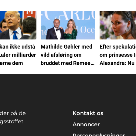
kan ikke udstå
Mathilde Gøhler med
Efter spekulat
taler milliarder
vild afsløring om
om prinsesse I
fjerne dem
bruddet med Remee:
Alexandra: Nu 
Pludslig var hun
bekræftet
gravid
der på de
Kontakt os
sstoffet.
Annoncer
Personoplysninger