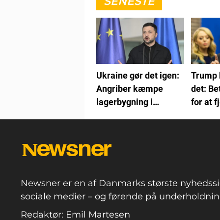
SENESTE
Ukraine gør det igen:
Trump 
Angriber kæmpe
det: Be
lagerbygning i
for at 
Rusland
Newsner er en af Danmarks største nyhedssi
sociale medier – og førende på underholdning
Redaktør: Emil Martesen