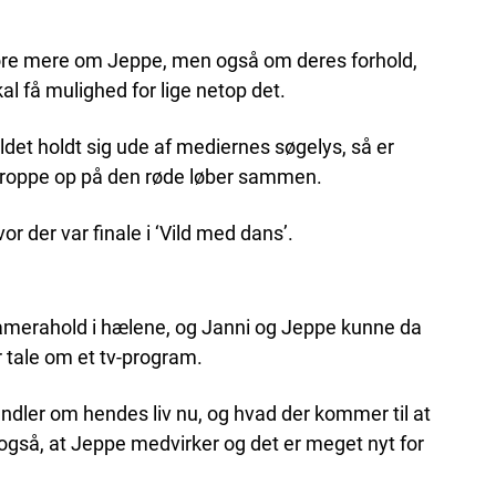
e høre mere om Jeppe, men også om deres forhold,
skal få mulighed for lige netop det.
det holdt sig ude af mediernes søgelys, så er
troppe op på den røde løber sammen.
vor der var finale i ‘Vild med dans’.
amerahold i hælene, og Janni og Jeppe kunne da
er tale om et tv-program.
handler om hendes liv nu, og hvad der kommer til at
også, at Jeppe medvirker og det er meget nyt for