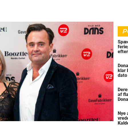
P
Spæd
ferie
efte
bil
Dona
klar
dato
vil 
Dere
af f
Dona
trus
Nye 
vred
Kald
meni