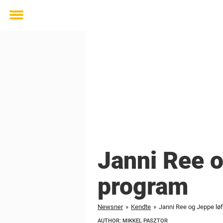
Toggle
menu
Janni Ree og
program
Newsner
»
Kendte
»
Janni Ree og Jeppe løft
AUTHOR: MIKKEL PASZTOR