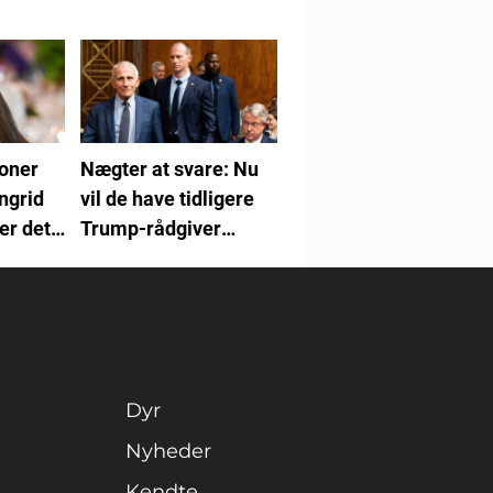
ioner
Nægter at svare: Nu
ngrid
vil de have tidligere
er det
Trump-rådgiver
anholdt
Dyr
Nyheder
Kendte