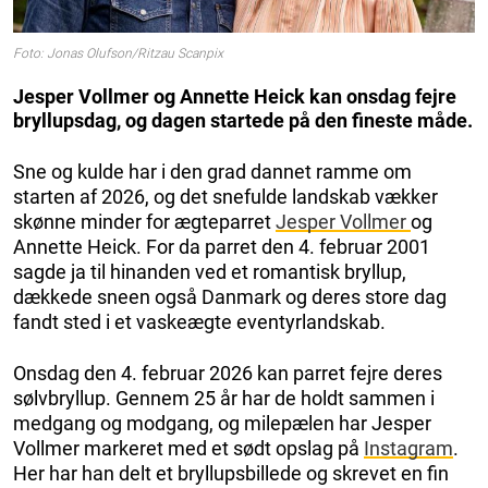
Foto: Jonas Olufson/Ritzau Scanpix
Jesper Vollmer og Annette Heick kan onsdag fejre
bryllupsdag, og dagen startede på den fineste måde.
Sne og kulde har i den grad dannet ramme om
starten af 2026, og det snefulde landskab vækker
skønne minder for ægteparret
Jesper Vollmer
og
Annette Heick. For da parret den 4. februar 2001
sagde ja til hinanden ved et romantisk bryllup,
dækkede sneen også Danmark og deres store dag
fandt sted i et vaskeægte eventyrlandskab.
Onsdag den 4. februar 2026 kan parret fejre deres
sølvbryllup. Gennem 25 år har de holdt sammen i
medgang og modgang, og milepælen har Jesper
Vollmer markeret med et sødt opslag på
Instagram
.
Her har han delt et bryllupsbillede og skrevet en fin