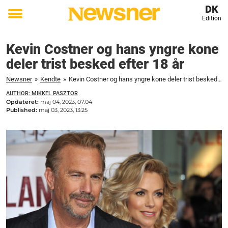
DK
Edition
Toggle
menu
Kevin Costner og hans yngre kone
deler trist besked efter 18 år
Newsner
»
Kendte
»
Kevin Costner og hans yngre kone deler trist besked efter 18 år
AUTHOR: MIKKEL PASZTOR
Opdateret:
maj 04, 2023, 07:04
Published:
maj 03, 2023, 13:25