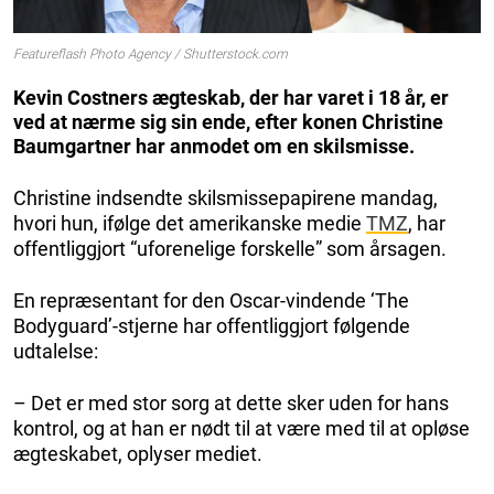
Featureflash Photo Agency / Shutterstock.com
Kevin Costners ægteskab, der har varet i 18 år, er
ved at nærme sig sin ende, efter konen Christine
Baumgartner har anmodet om en skilsmisse.
Christine indsendte skilsmissepapirene mandag,
hvori hun, ifølge det amerikanske medie
TMZ
, har
offentliggjort “uforenelige forskelle” som årsagen.
En repræsentant for den Oscar-vindende ‘The
Bodyguard’-stjerne har offentliggjort følgende
udtalelse:
– Det er med stor sorg at dette sker uden for hans
kontrol, og at han er nødt til at være med til at opløse
ægteskabet, oplyser mediet.