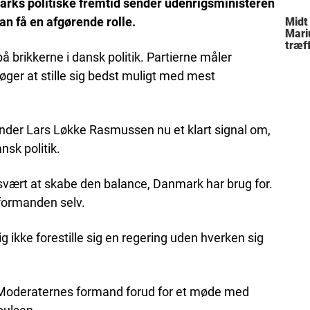
rks politiske fremtid sender udenrigsministeren
an få en afgørende rolle.
Midt
Mari
træff
 på brikkerne i dansk politik. Partierne måler
besl
fami
øger at stille sig bedst muligt med mest
sender Lars Løkke Rasmussen nu et klart signal om,
nsk politik.
svært at skabe den balance, Danmark har brug for.
iformanden selv.
ikke forestille sig en regering uden hverken sig
 Moderaternes formand forud for et møde med