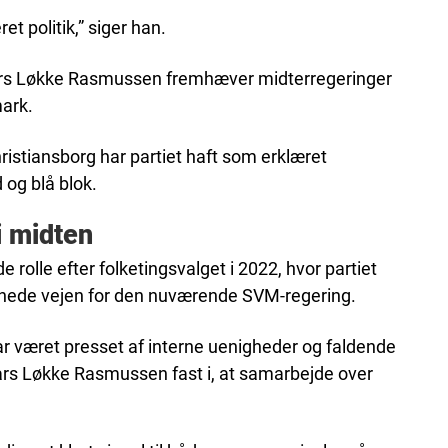
t politik,” siger han.
 Lars Løkke Rasmussen fremhæver midterregeringer
ark.
istiansborg har partiet haft som erklæret
 og blå blok.
i midten
rolle efter folketingsvalget i 2022, hvor partiet
nede vejen for den nuværende SVM-regering.
r været presset af interne uenigheder og faldende
ars Løkke Rasmussen fast i, at samarbejde over