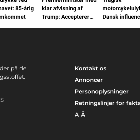
avet: 85-årig
klar afvisning af
motorcykeluly
 omkommet
Trump: Accepterer
Dansk influenc
det ikke
afgået ved dø
der på de
Kontakt os
sstoffet.
Annoncer
Personoplysninger
pS
Retningslinjer for fakt
A-Å