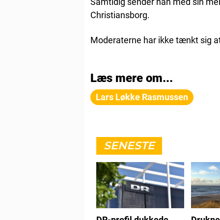
Samtidig sender han med sin meldi
Christiansborg.
Moderaterne har ikke tænkt sig at
Læs mere om...
Lars Løkke Rasmussen
SENESTE
DR-profil dukkede
Drukne