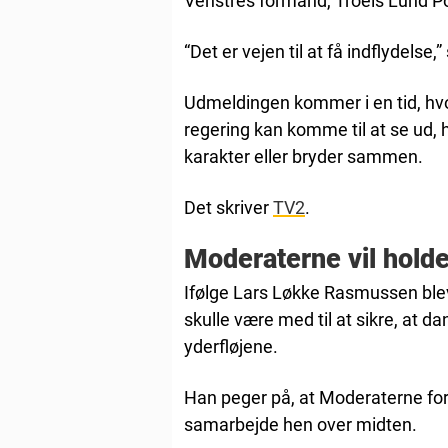
Venstres formand, Troels Lund P
“Det er vejen til at få indflydels
Udmeldingen kommer i en tid, hvor
regering kan komme til at se ud
karakter eller bryder sammen.
Det skriver
TV2
.
Moderaterne vil holde
Ifølge Lars Løkke Rasmussen blev
skulle være med til at sikre, at dan
yderfløjene.
Han peger på, at Moderaterne fort
samarbejde hen over midten.