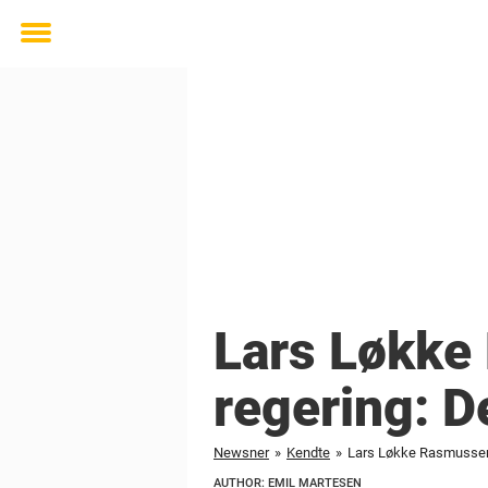
Toggle
menu
Lars Løkke
regering: De
Newsner
»
Kendte
»
Lars Løkke Rasmussen m
AUTHOR: EMIL MARTESEN