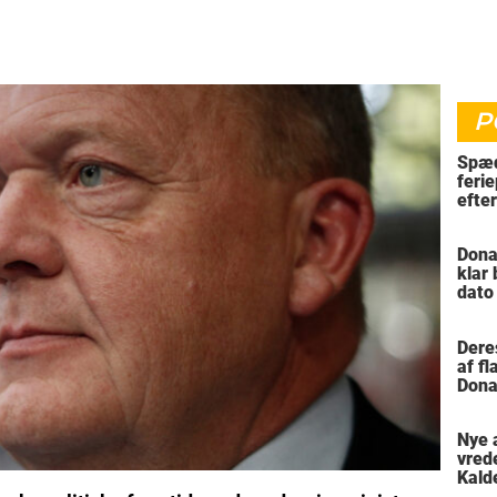
P
Spæd
ferie
efte
bil
Dona
klar
dato
vil 
Dere
af f
Dona
trus
Nye 
vred
Kald
meni