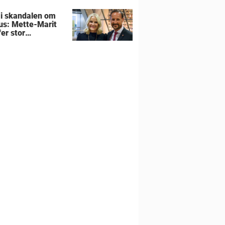
 i skandalen om
us: Mette-Marit
er stor
utning om
liens hjem