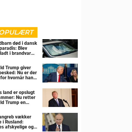
OPULÆRT
barn død i dansk
paradis: Blev
rladt i brandvarm
ld Trump giver
 besked: Nu er der
 for hvornår han
overtage Grønland
s land er opslugt
lammer: Nu retter
ld Trump en
sel mod allierede
angreb vækker
e i Rusland:
es afskyelige og
ngsløse