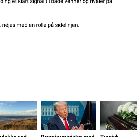
ng et klart signal til både venner og rivaler på
 nøjes med en rolle på sidelinjen.
ulykke ved
Premierminister med
Tragisk