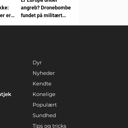
kke:
angreb? Dronebombe
er er
fundet på militært
den
knudepunkt
Dyr
Nyheder
Kendte
atjek
Konelige
Populært
Sundhed
Tips og tricks