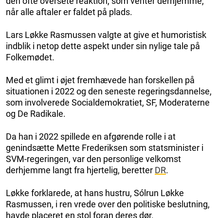
den ofte oversete reaktion, som venter derhjemme,
når alle aftaler er faldet på plads.
Lars Løkke Rasmussen valgte at give et humoristisk
indblik i netop dette aspekt under sin nylige tale på
Folkemødet.
Med et glimt i øjet fremhævede han forskellen på
situationen i 2022 og den seneste regeringsdannelse,
som involverede Socialdemokratiet, SF, Moderaterne
og De Radikale.
Da han i 2022 spillede en afgørende rolle i at
genindsætte Mette Frederiksen som statsminister i
SVM-regeringen, var den personlige velkomst
derhjemme langt fra hjertelig, beretter
DR
.
Løkke forklarede, at hans hustru, Sólrun Løkke
Rasmussen, i ren vrede over den politiske beslutning,
havde placeret en stol foran deres dør.