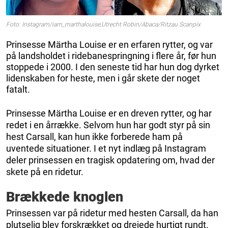
Foto: Instagram/iam_marthalouise,Utrecht Robin/Abaca/Ritzau Scanpix
Prinsesse Märtha Louise er en erfaren rytter, og var
på landsholdet i ridebanespringning i flere år, før hun
stoppede i 2000. I den seneste tid har hun dog dyrket
lidenskaben for heste, men i går skete der noget
fatalt.
Prinsesse Märtha Louise er en dreven rytter, og har
redet i en årrække. Selvom hun har godt styr på sin
hest Carsall, kan hun ikke forberede ham på
uventede situationer. I et nyt indlæg på Instagram
deler prinsessen en tragisk opdatering om, hvad der
skete på en ridetur.
Brækkede knoglen
Prinsessen var på ridetur med hesten Carsall, da han
plutselig blev forskrækket og drejede hurtigt rundt.