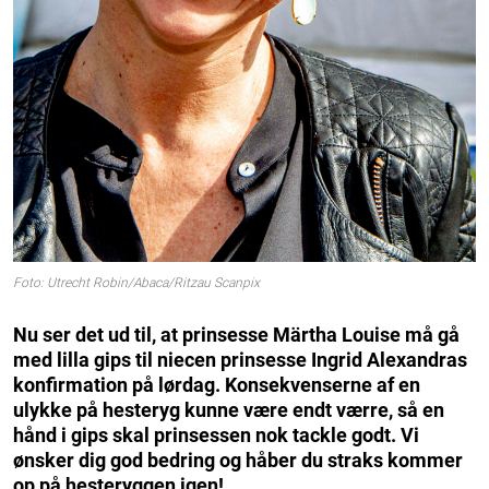
Foto: Utrecht Robin/Abaca/Ritzau Scanpix
Nu ser det ud til, at prinsesse Märtha Louise må gå
med lilla gips til niecen prinsesse Ingrid Alexandras
konfirmation på lørdag. Konsekvenserne af en
ulykke på hesteryg kunne være endt værre, så en
hånd i gips skal prinsessen nok tackle godt. Vi
ønsker dig god bedring og håber du straks kommer
op på hesteryggen igen!