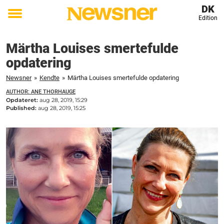
DK
Edition
Toggle
menu
Märtha Louises smertefulde
opdatering
Newsner
»
Kendte
»
Märtha Louises smertefulde opdatering
AUTHOR: ANE THORHAUGE
Opdateret:
aug 28, 2019, 15:29
Published:
aug 28, 2019, 15:25