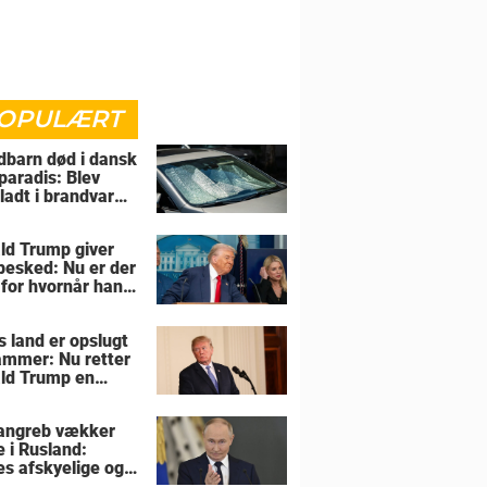
OPULÆRT
barn død i dansk
paradis: Blev
rladt i brandvarm
ld Trump giver
 besked: Nu er der
 for hvornår han
overtage Grønland
s land er opslugt
lammer: Nu retter
ld Trump en
sel mod allierede
angreb vækker
e i Rusland:
es afskyelige og
ngsløse