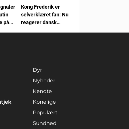
gnaler
Kong Frederik er
utin
selverklæret fan: Nu
ke på
reagerer dansk
?
hitband
Dyr
Nyheder
Kendte
atjek
Konelige
Populært
Sundhed