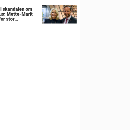
 i skandalen om
us: Mette-Marit
er stor
utning om
liens hjem