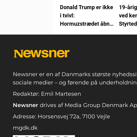
Donald Trump er ikke
19-år
i tvivl:
ved ken
Hormuzstrædet åbner
Styrte
snart igen
ned
Newsner er en af Danmarks største nyhedssi
sociale medier – og førende på underholdning
Redaktør: Emil Martesen
Newsner
drives af Media Group Denmark A
Adresse: Horsensvej 72a, 7100 Vejle
mgdk.dk