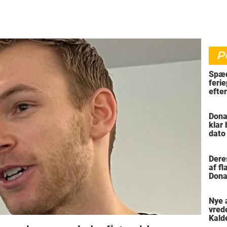
P
Spæd
ferie
efte
bil
Dona
klar
dato
vil 
Dere
af f
Dona
trus
Nye 
vred
Kald
meni