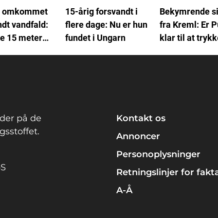
ig omkommet
15-årig forsvandt i
Bekymrende si
dt vandfald:
flere dage: Nu er hun
fra Kreml: Er P
de 15 meter
fundet i Ungarn
klar til at tryk
den store knap
der på de
Kontakt os
sstoffet.
Annoncer
Personoplysninger
pS
Retningslinjer for fakt
A-Å