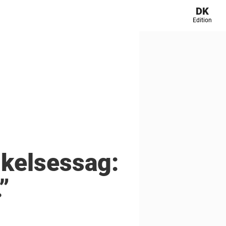
DK
Edition
nkelsessag:
”