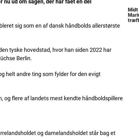
 nu ud om sagen, der har fået en del
Midt
Mari
træff
bleret sig som en af dansk håndbolds allerstørste
besl
fami
 i den tyske hovedstad, hvor han siden 2022 har
üchse Berlin.
g helt andre ting som fylder for den evigt
n, og flere af landets mest kendte håndboldspillere
 herrelandsholdet og damelandsholdet står bag et