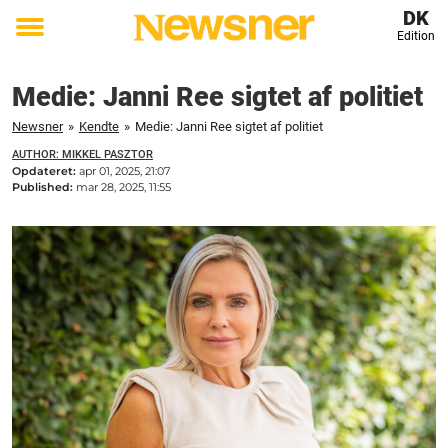
DK
Edition
Toggle
menu
Medie: Janni Ree sigtet af politiet
Newsner
»
Kendte
»
Medie: Janni Ree sigtet af politiet
AUTHOR: MIKKEL PASZTOR
Opdateret:
apr 01, 2025, 21:07
Published:
mar 28, 2025, 11:55