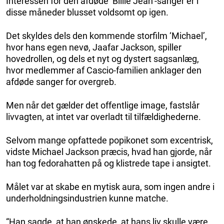
Interessen for den afdøde ‘Billie Jean’-sanger er i
disse måneder blusset voldsomt op igen.
Det skyldes dels den kommende storfilm ‘Michael’,
hvor hans egen nevø, Jaafar Jackson, spiller
hovedrollen, og dels et nyt og dystert sagsanlæg,
hvor medlemmer af Cascio-familien anklager den
afdøde sanger for overgreb.
Men når det gælder det offentlige image, fastslår
livvagten, at intet var overladt til tilfældighederne.
Selvom mange opfattede popikonet som excentrisk,
vidste Michael Jackson præcis, hvad han gjorde, når
han tog fedorahatten på og klistrede tape i ansigtet.
Målet var at skabe en mytisk aura, som ingen andre i
underholdningsindustrien kunne matche.
“Han sagde, at han ønskede, at hans liv skulle være