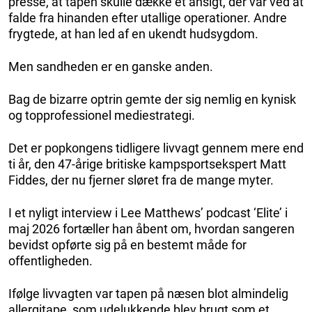
presse, at tapen skulle dække et ansigt, der var ved at
falde fra hinanden efter utallige operationer. Andre
frygtede, at han led af en ukendt hudsygdom.
Men sandheden er en ganske anden.
Bag de bizarre optrin gemte der sig nemlig en kynisk
og topprofessionel mediestrategi.
Det er popkongens tidligere livvagt gennem mere end
ti år, den 47-årige britiske kampsportsekspert Matt
Fiddes, der nu fjerner sløret fra de mange myter.
I et nyligt interview i Lee Matthews’ podcast ‘Elite’ i
maj 2026 fortæller han åbent om, hvordan sangeren
bevidst opførte sig på en bestemt måde for
offentligheden.
Ifølge livvagten var tapen på næsen blot almindelig
allergitape, som udelukkende blev brugt som et