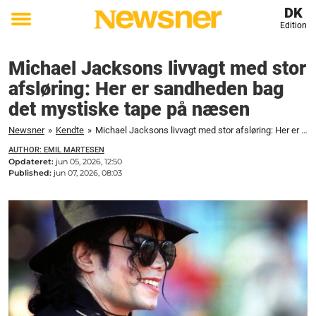
DK
Edition
Toggle
menu
Michael Jacksons livvagt med stor
afsløring: Her er sandheden bag
det mystiske tape på næsen
Newsner
»
Kendte
»
Michael Jacksons livvagt med stor afsløring: Her er sandheden bag det mystiske tape på næsen
AUTHOR: EMIL MARTESEN
Opdateret:
jun 05, 2026, 12:50
Published:
jun 07, 2026, 08:03