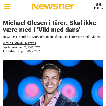
DK
Edition
Toggle
menu
Michael Olesen i tårer: Skal ikke
være med i ‘Vild med dans’
Newsner
»
Kendte
»
Michael Olesen i tårer: Skal ikke være med i 'Vild med dans'
AUTHOR: MIKKEL PASZTOR
Opdateret:
aug 11, 2023, 07:11
Published:
aug 11, 2023, 07:05