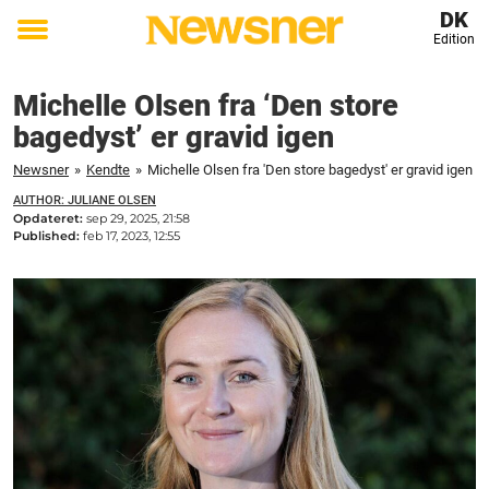
DK
Edition
Toggle
menu
Michelle Olsen fra ‘Den store
bagedyst’ er gravid igen
Newsner
»
Kendte
»
Michelle Olsen fra 'Den store bagedyst' er gravid igen
AUTHOR: JULIANE OLSEN
Opdateret:
sep 29, 2025, 21:58
Published:
feb 17, 2023, 12:55