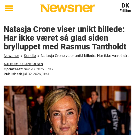
DK
Edition
Toggle
menu
Natasja Crone viser unikt billede:
Har ikke været så glad siden
brylluppet med Rasmus Tantholdt
Newsner
»
Kendte
»
Natasja Crone viser unikt billede: Har ikke været så glad siden brylluppet med Rasmus Tantholdt
AUTHOR: JULIANE OLSEN
Opdateret:
dec 28, 2025, 15:03
Published:
jul 02, 2024, 11:41