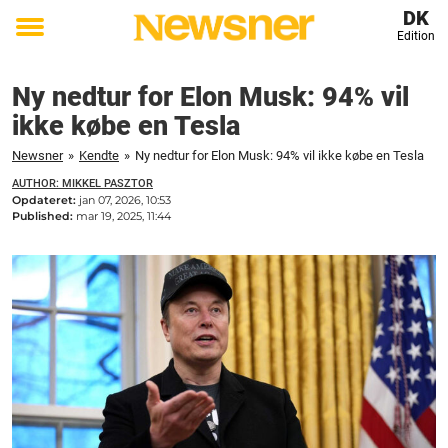
DK
Edition
Toggle
menu
Ny nedtur for Elon Musk: 94% vil
ikke købe en Tesla
Newsner
»
Kendte
»
Ny nedtur for Elon Musk: 94% vil ikke købe en Tesla
AUTHOR: MIKKEL PASZTOR
Opdateret:
jan 07, 2026, 10:53
Published:
mar 19, 2025, 11:44