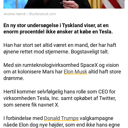
Andrew Harnik / Shutterstock.com
En ny stor undersøgelse i Tyskland viser, at en
enorm procentdel ikke ønsker at købe en Tesla.
Han har stort set altid været en mand, der har haft
øjnene rettet mod stjernerne. Bogstaveligt talt.
Med sin rumteknologivirksomhed SpaceX og vision
om at kolonisere Mars har
Elon Musk
altid haft store
drømme.
Hertil kommer selvfølgelig hans rolle som CEO for
virksomheden Tesla, Inc. samt opkøbet af Twitter,
som senere fik navnet X.
I forbindelse med
Donald Trumps
valgkampagne
nåede Elon dog nye højder, som end ikke hans egne