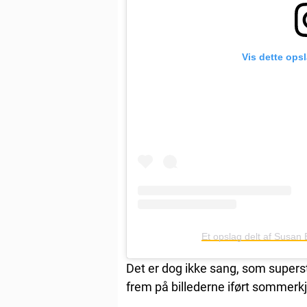
Vis dette ops
Et opslag delt af Susa
Det er dog ikke sang, som superst
frem på billederne iført sommerkj