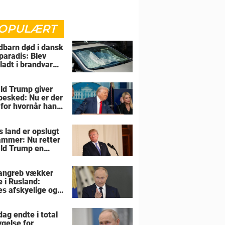
OPULÆRT
barn død i dansk
paradis: Blev
rladt i brandvarm
ld Trump giver
 besked: Nu er der
 for hvornår han
overtage Grønland
s land er opslugt
lammer: Nu retter
ld Trump en
sel mod allierede
angreb vækker
e i Rusland:
es afskyelige og
ngsløse
ag endte i total
gelse for