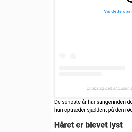
Vis dette ops
Et opslag delt af Susa
De seneste år har sangerinden do
hun optræder sjældent på den rød
Håret er blevet lyst