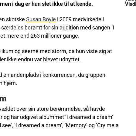
men i dag er hun slet ikke til at kende.
Vlad
iden skotske
Susan Boyle
i 2009 medvirkede i
lev særdeles berømt for sin audition med sangen ‘I
set mere end 263 millioner gange.
likum og seerne med storm, da hun viste sig at
er ikke endnu var blevet udnyttet.
 en andenplads i konkurrencen, da gruppen
en hjem.
ym
ervældet over sin store berømmelse, så havde
 og har udgivet albummet ‘I dreamed a dream’
l see’, ‘I dreamed a dream’, ‘Memory’ og ‘Cry me a