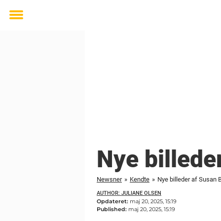
Toggle
menu
Nye billede
Newsner
»
Kendte
»
Nye billeder af Susan 
AUTHOR: JULIANE OLSEN
Opdateret:
maj 20, 2025, 15:19
Published:
maj 20, 2025, 15:19