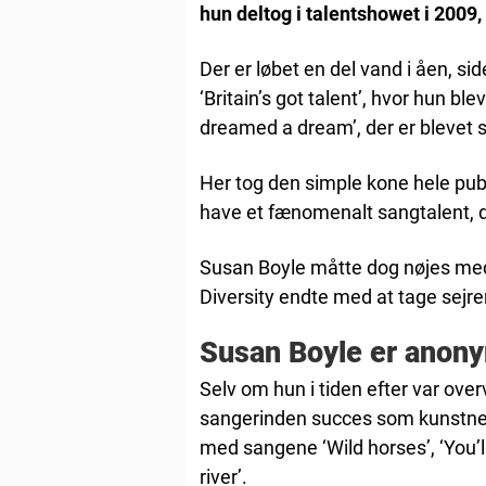
hun deltog i talentshowet i 2009, 
Der er løbet en del vand i åen, s
‘Britain’s got talent’, hvor hun b
dreamed a dream’, der er blevet 
Her tog den simple kone hele pub
have et fænomenalt sangtalent, d
Susan Boyle måtte dog nøjes med
Diversity endte med at tage sejr
Susan Boyle er anon
Selv om hun i tiden efter var ov
sangerinden succes som kunstner
med sangene ‘Wild horses’, ‘You’l
river’.