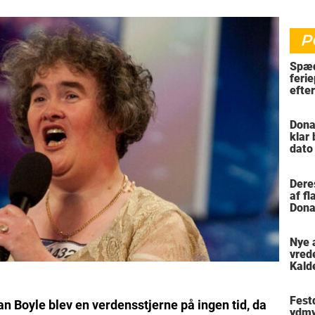
P
Spæd
ferie
efte
bil
Dona
klar
dato
vil 
Dere
af f
Dona
trus
Nye 
vred
Kald
meni
Festd
san Boyle blev en verdensstjerne på ingen tid, da
ydmy