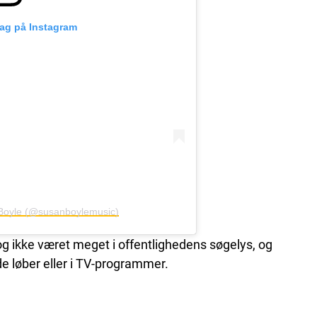
lag på Instagram
n Boyle (@susanboylemusic)
g ikke været meget i offentlighedens søgelys, og
e løber eller i TV-programmer.