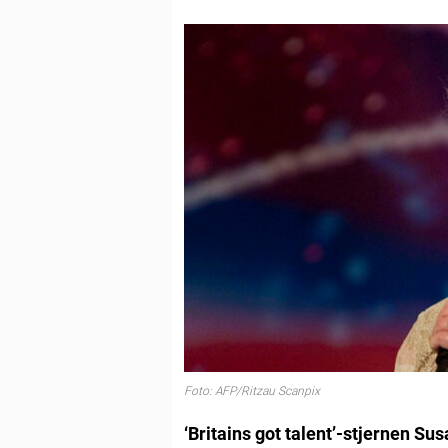
Foto: AFP/Ritzau Scanpix
‘Britains got talent’-stjernen Su