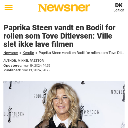
DK
Edition
Toggle
menu
Paprika Steen vandt en Bodil for
rollen som Tove Ditlevsen: Ville
slet ikke lave filmen
Newsner
»
Kendte
»
Paprika Steen vandt en Bodil for rollen som Tove Ditlevsen: Ville slet ikke lave filmen
AUTHOR: MIKKEL PASZTOR
Opdateret:
mar 19, 2024, 14:35
Published:
mar 19, 2024, 14:35