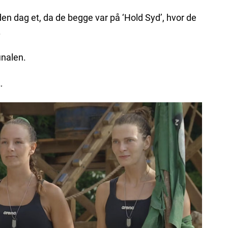
en dag et, da de begge var på ‘Hold Syd’, hvor de
.
inalen.
…