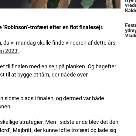
Nye 
vred
Kald
meni
Festd
‘Robinson’-trofæet efter en flot finalesejr.
ydmy
Vlad
da vi mandag skulle finde vinderen af dette års
en 2023’
.
et til finalen med en sejr på planken. Og bagefter
gst til at bygge et tårn, der nåede over
den sidste plads i finalen, og dermed var både
onen.
skellige strategier. Men i sidste ende blev det den
 Nord’, Majbritt, der kunne løfte trofæet og lade sig