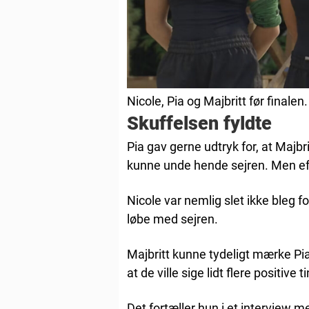
Nicole, Pia og Majbritt før finalen
Skuffelsen fyldte
Pia gav gerne udtryk for, at Majbr
kunne unde hende sejren. Men eft
Nicole var nemlig slet ikke bleg fo
løbe med sejren.
Majbritt kunne tydeligt mærke Pi
at de ville sige lidt flere positive
Det fortæller hun i et interview 