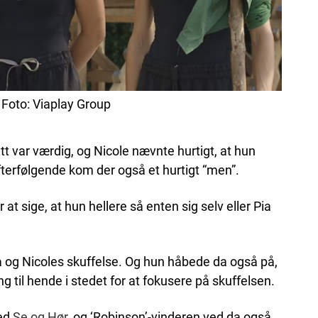
. Foto: Viaplay Group
itt var værdig, og Nicole nævnte hurtigt, at hun
erfølgende kom der også et hurtigt “men”.
r at sige, at hun hellere så enten sig selv eller Pia
a og Nicoles skuffelse. Og hun håbede da også på,
 ting til hende i stedet for at fokusere på skuffelsen.
med
Se og Hør
, og ‘Robinson’-vinderen ved da også