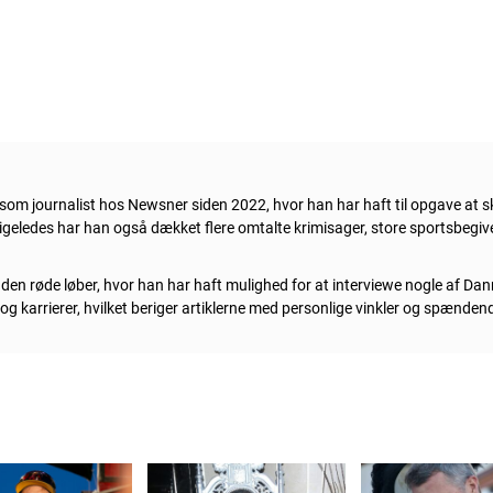
om journalist hos Newsner siden 2022, hvor han har haft til opgave at sk
 Ligeledes har han også dækket flere omtalte krimisager, store sportsbe
å den røde løber, hvor han har haft mulighed for at interviewe nogle af Dan
v og karrierer, hvilket beriger artiklerne med personlige vinkler og spænde