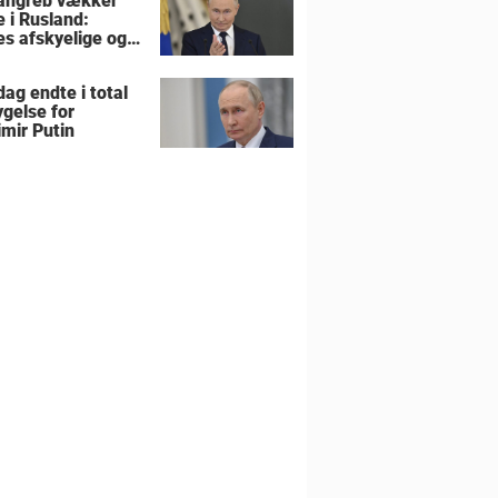
angreb vækker
e i Rusland:
es afskyelige og
ngsløse
ag endte i total
gelse for
imir Putin