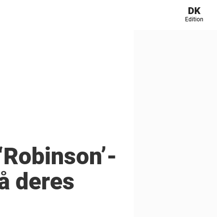
DK
Edition
 ‘Robinson’-
på deres