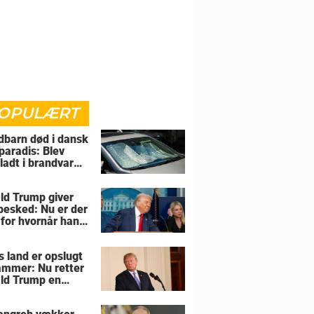
OPULÆRT
barn død i dansk
paradis: Blev
rladt i brandvarm
ld Trump giver
 besked: Nu er der
 for hvornår han
overtage Grønland
s land er opslugt
lammer: Nu retter
ld Trump en
sel mod allierede