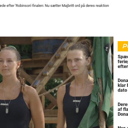
ede efter 'Robinson'-finalen: Nu sætter Majbritt ord på deres reaktion
P
Spæd
ferie
efte
bil
Dona
klar
dato
vil 
Dere
af f
Dona
trus