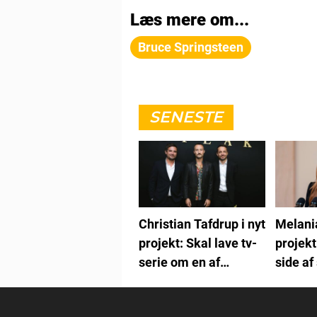
Læs mere om...
Bruce Springsteen
SENESTE
Christian Tafdrup i nyt
Melania
projekt: Skal lave tv-
projekt
serie om en af
side af
Danmarks værste
forbrydere