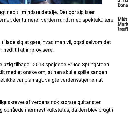
af f
Dona
trus
gt ned til mindste detalje. Det gør sig især
Midt
erner, der turnerer verden rundt med spektakulære
Mari
træff
besl
fami
illade sig at gøre, hvad man vil, også selvom det
r nødt til at improvisere.
eipzig tilbage i 2013 spejdede Bruce Springsteen
kilt med et ønske om, at han skulle spille sangen
et ikke var planlagt, valgte verdensstjernen at
igt skrevet af verdens nok største guitarister
g opnåede nærmest kultstatus, da den blev brugt i