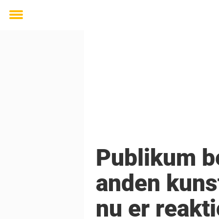
Toggle
menu
Publikum be
anden kuns
nu er reakti