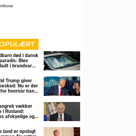
illioner
OPULÆRT
barn død i dansk
paradis: Blev
rladt i brandvarm
ld Trump giver
 besked: Nu er der
 for hvornår han
overtage Grønland
angreb vækker
e i Rusland:
es afskyelige og
ngsløse
s land er opslugt