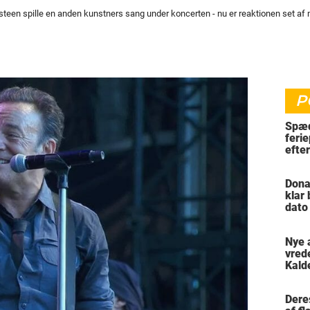
teen spille en anden kunstners sang under koncerten - nu er reaktionen set af m
P
Spæd
ferie
efte
bil
Dona
klar
dato
vil 
Nye 
vred
Kald
meni
Dere