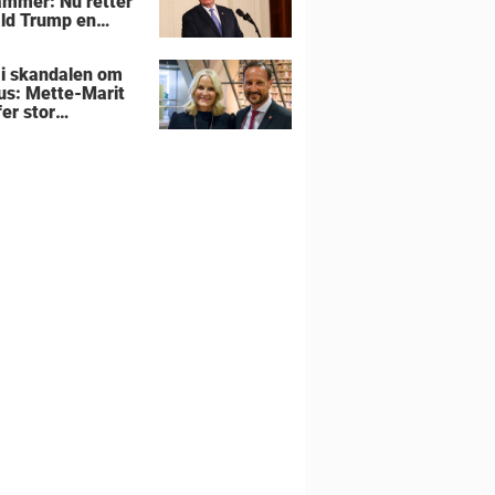
lammer: Nu retter
ld Trump en
sel mod allierede
 i skandalen om
us: Mette-Marit
er stor
utning om
liens hjem