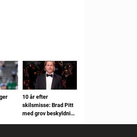
lger
10 år efter
skilsmisse: Brad Pitt
med grov beskyldning
mod Angelina Jolie