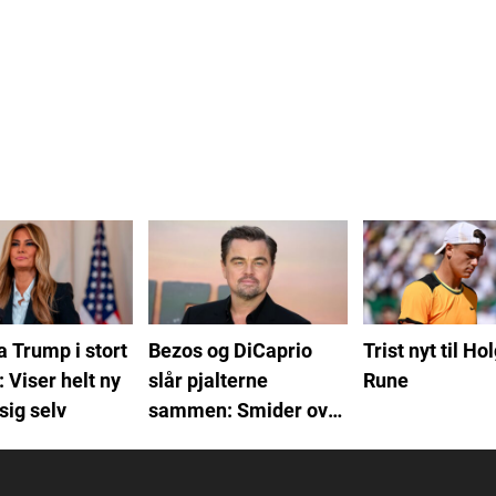
 Trump i stort
Bezos og DiCaprio
Trist nyt til Ho
: Viser helt ny
slår pjalterne
Rune
 sig selv
sammen: Smider over
1 milliard kroner