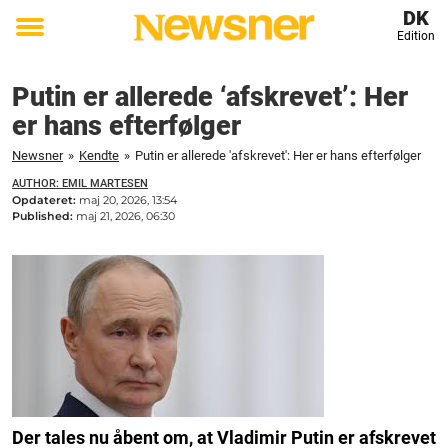
DK
Edition
Toggle
menu
Putin er allerede ‘afskrevet’: Her
er hans efterfølger
Newsner
»
Kendte
»
Putin er allerede 'afskrevet': Her er hans efterfølger
AUTHOR: EMIL MARTESEN
Opdateret:
maj 20, 2026, 13:54
Published:
maj 21, 2026, 06:30
Der tales nu åbent om, at Vladimir Putin er afskrevet