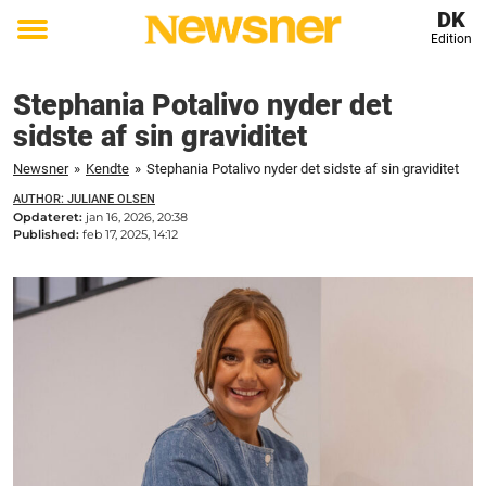
DK
Edition
Toggle
menu
Stephania Potalivo nyder det
sidste af sin graviditet
Newsner
»
Kendte
»
Stephania Potalivo nyder det sidste af sin graviditet
AUTHOR: JULIANE OLSEN
Opdateret:
jan 16, 2026, 20:38
Published:
feb 17, 2025, 14:12