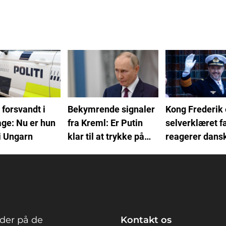
 forsvandt i
Bekymrende signaler
Kong Frederik 
age: Nu er hun
fra Kreml: Er Putin
selverklæret f
i Ungarn
klar til at trykke på
reagerer dans
den store knap?
hitband
der på de
Kontakt os