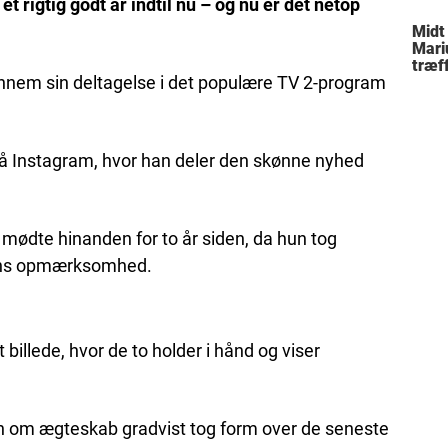
t rigtig godt år indtil nu – og nu er det netop
Midt
Mari
træff
nnem sin deltagelse i det populære TV 2-program
besl
fami
 på Instagram, hvor han deler den skønne nyhed
mødte hinanden for to år siden, da hun tog
 hans opmærksomhed.
 billede, hvor de to holder i hånd og viser
en om ægteskab gradvist tog form over de seneste