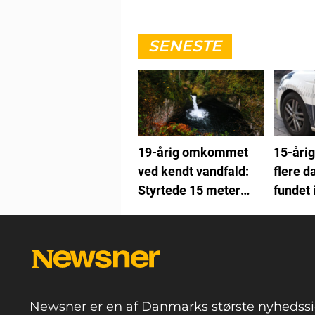
SENESTE
19-årig omkommet
15-årig
ved kendt vandfald:
flere d
Styrtede 15 meter
fundet 
ned
Newsner er en af Danmarks største nyhedssi