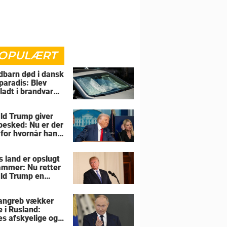
OPULÆRT
barn død i dansk
paradis: Blev
rladt i brandvarm
ld Trump giver
 besked: Nu er der
 for hvornår han
overtage Grønland
s land er opslugt
lammer: Nu retter
ld Trump en
sel mod allierede
angreb vækker
e i Rusland:
es afskyelige og
ngsløse