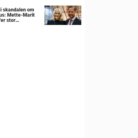
 i skandalen om
us: Mette-Marit
er stor
utning om
liens hjem