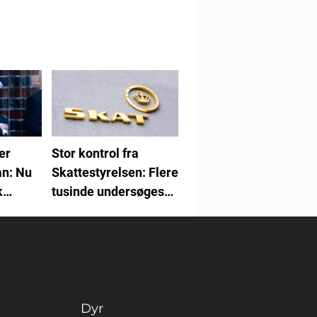
er
Stor kontrol fra
an: Nu
Skattestyrelsen: Flere
k
tusinde undersøges
for fejl
Dyr