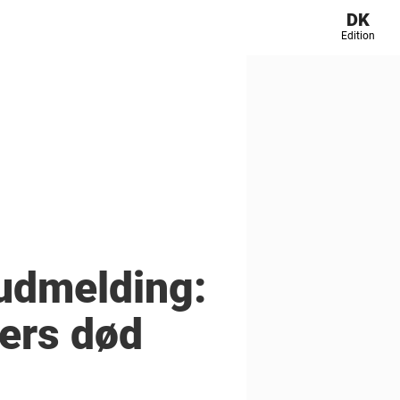
DK
Edition
udmelding:
ters død