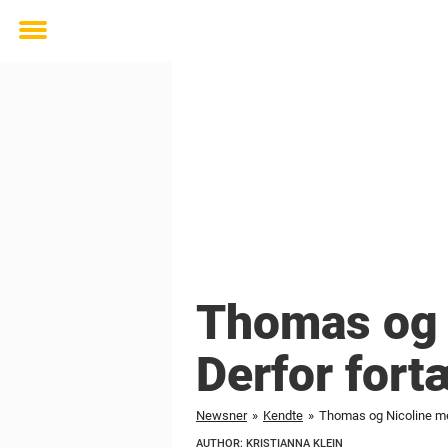
Toggle
menu
Thomas og 
Derfor fort
Newsner
»
Kendte
»
Thomas og Nicoline med
AUTHOR: KRISTIANNA KLEIN