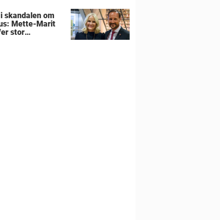
 i skandalen om
us: Mette-Marit
er stor
utning om
liens hjem