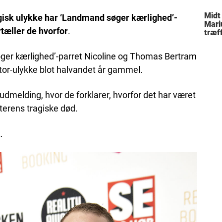
Midt
agisk ulykke har ‘Landmand søger kærlighed’-
Mari
rtæller de hvorfor
.
træff
besl
fami
øger kærlighed’-parret Nicoline og Thomas Bertram
ktor-ulykke blot halvandet år gammel.
melding, hvor de forklarer, hvorfor det har været
tterens tragiske død.
…