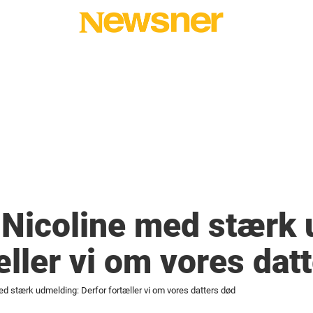
Nicoline med stærk 
æller vi om vores dat
 stærk udmelding: Derfor fortæller vi om vores datters død