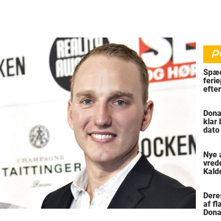
P
Spæd
ferie
efte
bil
Dona
klar
dato
vil 
Nye 
vred
Kald
meni
Dere
af f
Dona
trus