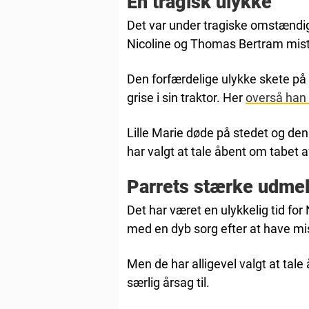
En tragisk ulykke
Det var under tragiske omstændi
Nicoline og Thomas Bertram miste
Den forfærdelige ulykke skete på
grise i sin traktor. Her
overså han s
Lille Marie døde på stedet og den
har valgt at tale åbent om tabet a
Parrets stærke udme
Det har været en ulykkelig tid f
med en dyb sorg efter at have mi
Men de har alligevel valgt at tale
særlig årsag til.