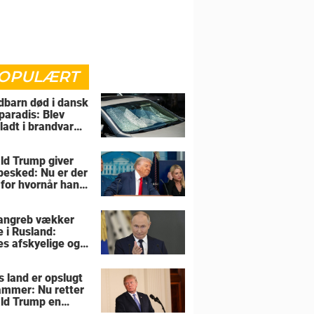
OPULÆRT
barn død i dansk
paradis: Blev
rladt i brandvarm
ld Trump giver
 besked: Nu er der
 for hvornår han
overtage Grønland
angreb vækker
e i Rusland:
es afskyelige og
ngsløse
s land er opslugt
lammer: Nu retter
ld Trump en
sel mod allierede