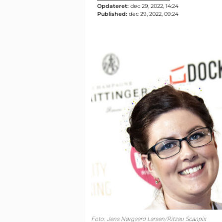
Opdateret:
dec 29, 2022, 14:24
Published:
dec 29, 2022, 09:24
Foto: Jens Nørgaard Larsen/Ritzau Scanpix