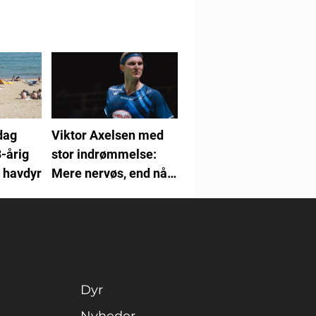
dag
Viktor Axelsen med
3-årig
stor indrømmelse:
t havdyr
Mere nervøs, end når
jeg går på banen
Dyr