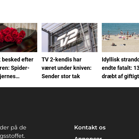
 besked efter
TV 2-kendis har
Idyllisk strand
ren: Spider-
været under kniven:
endte fatalt: 1
jernes
Sender stor tak
dræbt af giftig
ld bekræftet
der på de
Kontakt os
sstoffet.