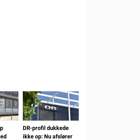
up
DR-profil dukkede
med
ikke op: Nu afslører