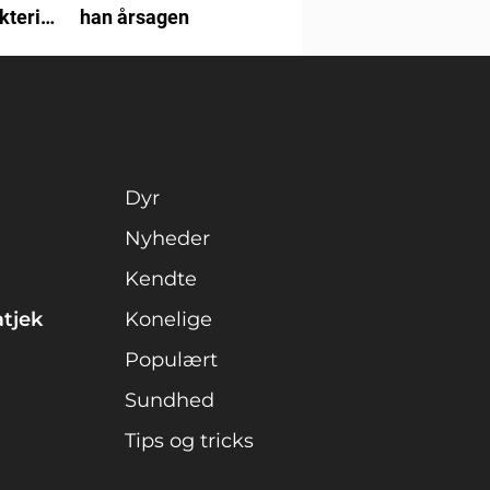
terier:
han årsagen
an om
 forløb
Dyr
Nyheder
Kendte
atjek
Konelige
Populært
Sundhed
Tips og tricks