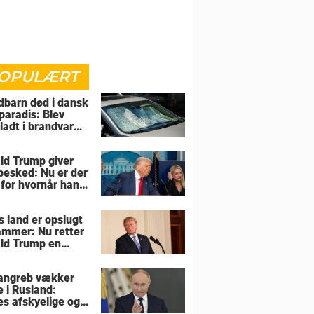
OPULÆRT
barn død i dansk
paradis: Blev
rladt i brandvarm
ld Trump giver
 besked: Nu er der
 for hvornår han
overtage Grønland
s land er opslugt
lammer: Nu retter
ld Trump en
sel mod allierede
angreb vækker
e i Rusland:
es afskyelige og
ngsløse