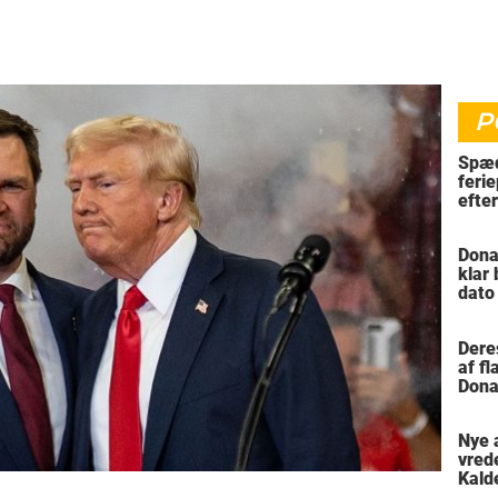
P
Spæd
ferie
efte
bil
Dona
klar
dato
vil 
Dere
af f
Dona
trus
Nye 
vred
Kald
meni