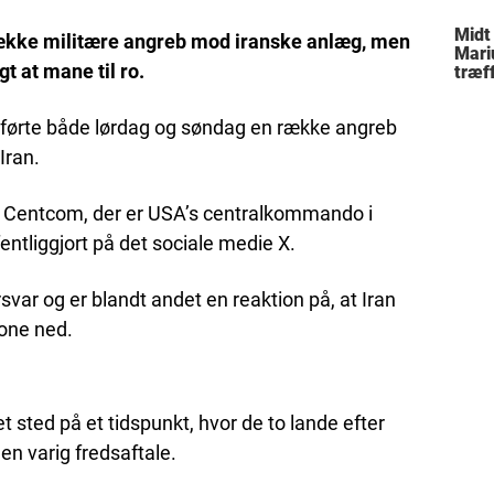
Midt
ække militære angreb mod iranske anlæg, men
Mari
t at mane til ro.
træff
besl
fami
førte både lørdag og søndag en række angreb
Iran.
a Centcom, der er USA’s centralkommando i
ntliggjort på det sociale medie X.
ar og er blandt andet en reaktion på, at Iran
one ned.
sted på et tidspunkt, hvor de to lande efter
 en varig fredsaftale.