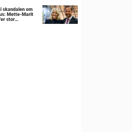
 i skandalen om
us: Mette-Marit
er stor
utning om
liens hjem