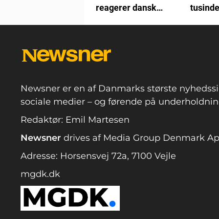
reagerer dansk
tusind
hitband
for fejl
Newsner er en af Danmarks største nyhedssi
sociale medier – og førende på underholdning
Redaktør: Emil Martesen
Newsner
drives af Media Group Denmark A
Adresse: Horsensvej 72a, 7100 Vejle
mgdk.dk