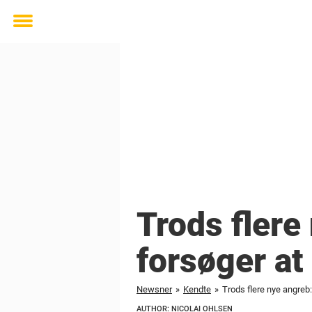
Toggle
menu
Trods flere
forsøger at 
Newsner
»
Kendte
»
Trods flere nye angreb
AUTHOR: NICOLAI OHLSEN