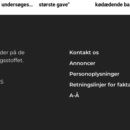
e undersøges
største gave"
kødædende bak
Nu fortæller h
det voldsomme
der på de
Kontakt os
sstoffet.
Annoncer
Personoplysninger
pS
Retningslinjer for fakt
A-Å