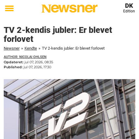
DK
Edition
Toggle
menu
TV 2-kendis jubler: Er blevet
forlovet
Newsner
»
Kendte
»
TV 2-kendis jubler: Er blevet forlovet
AUTHOR: NICOLAI OHLSEN
Opdateret:
jul 07, 2026, 08:35
Published:
jul 07, 2026, 17:30