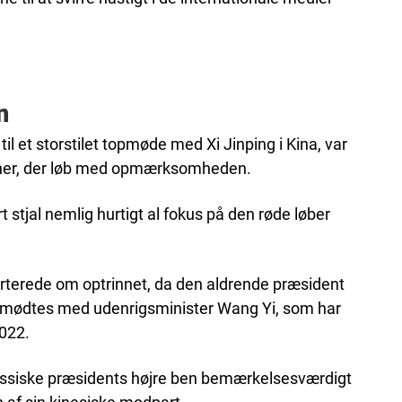
n
til et storstilet topmøde med Xi Jinping i Kina, var
sioner, der løb med opmærksomheden.
 stjal nemlig hurtigt al fokus på den røde løber
orterede om optrinnet, da den aldrende præsident
 og mødtes med udenrigsminister Wang Yi, som har
2022.
russiske præsidents højre ben bemærkelsesværdigt