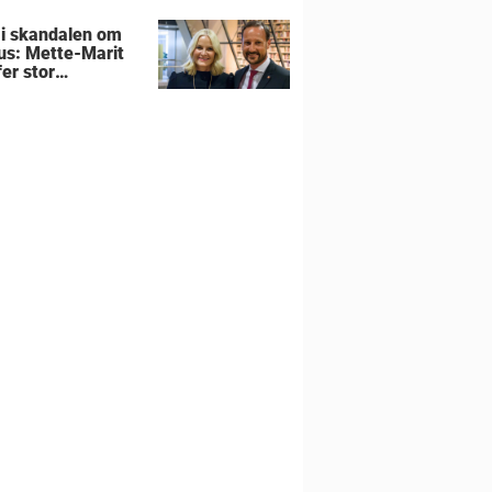
 i skandalen om
us: Mette-Marit
er stor
utning om
liens hjem