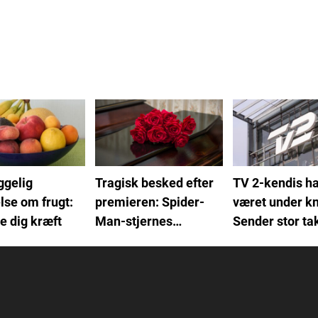
ggelig
Tragisk besked efter
TV 2-kendis ha
lse om frugt:
premieren: Spider-
været under kn
e dig kræft
Man-stjernes
Sender stor ta
dødsfald bekræftet