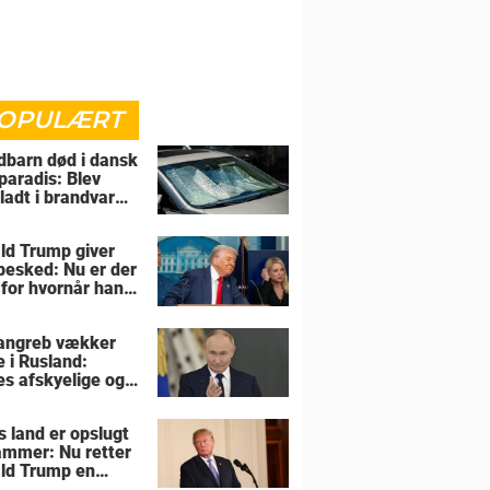
OPULÆRT
barn død i dansk
paradis: Blev
rladt i brandvarm
ld Trump giver
 besked: Nu er der
 for hvornår han
overtage Grønland
angreb vækker
e i Rusland:
es afskyelige og
ngsløse
s land er opslugt
lammer: Nu retter
ld Trump en
sel mod allierede