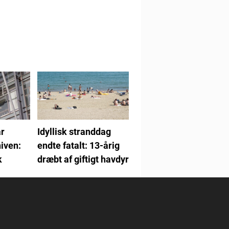
r
Idyllisk stranddag
iven:
endte fatalt: 13-årig
k
dræbt af giftigt havdyr