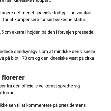
en af sin kinesiske modpart.
ere det meget specielle fodtøj. Han var iført
r for at kompensere for sin beskedne statur.
 7,5 cm ekstra i højden på den i forvejen pressede
dlede sandsynligvis om at mindske den visuelle
a på blot 170 cm og den kinesiske vært på cirka
florerer
 fra den officielle velkomst spredte sig
latforme.
n ikke sen til at kommentere på præsidentens