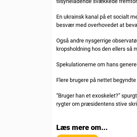
tilsyneladende svækkede fremton
En ukrainsk kanal på et socialt
besvær med overhovedet at bevæg
Også andre nysgerrige observatør
kropsholdning hos den ellers så m
Spekulationerne om hans generelle
Flere brugere på nettet begyndte
“Bruger han et exoskelet?” spur
rygter om præsidentens stive skri
Læs mere om...