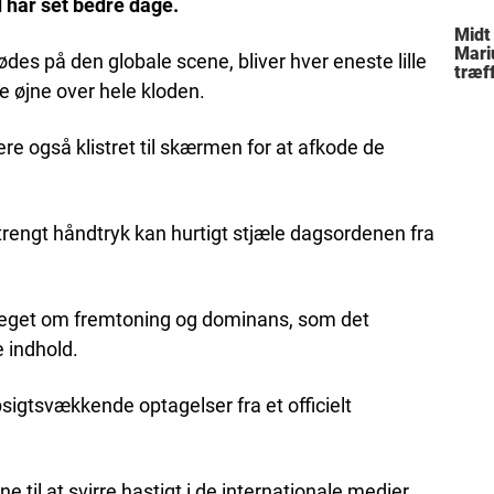
 har set bedre dage.
Midt
Mari
es på den globale scene, bliver hver eneste lille
træff
e øjne over hele kloden.
besl
fami
 også klistret til skærmen for at afkode de
strengt håndtryk kan hurtigt stjæle dagsordenen fra
 meget om fremtoning og dominans, som det
e indhold.
sigtsvækkende optagelser fra et officielt
ne til at svirre hastigt i de internationale medier