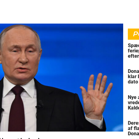
P
Spæd
ferie
efte
bil
Dona
klar
dato
vil 
Nye 
vred
Kald
meni
Dere
af f
Dona
trus