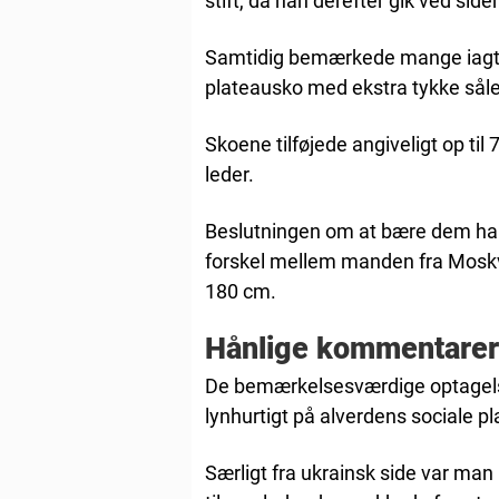
stift, da han derefter gik ved sid
Samtidig bemærkede mange iagttag
plateausko med ekstra tykke såle
Skoene tilføjede angiveligt op til
leder.
Beslutningen om at bære dem han
forskel mellem manden fra Moskv
180 cm.
Hånlige kommentarer 
De bemærkelsesværdige optagelser
lynhurtigt på alverdens sociale p
Særligt fra ukrainsk side var ma