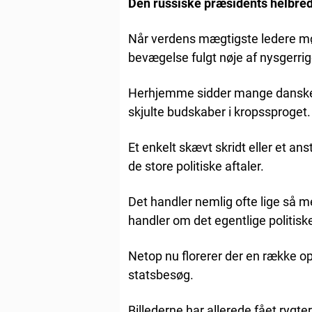
Den russiske præsidents helbred
Når verdens mægtigste ledere mød
bevægelse fulgt nøje af nysgerrig
Herhjemme sidder mange danskere
skjulte budskaber i kropssproget.
Et enkelt skævt skridt eller et an
de store politiske aftaler.
Det handler nemlig ofte lige så
handler om det egentlige politisk
Netop nu florerer der en række op
statsbesøg.
Billederne har allerede fået rygter