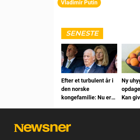
Vladimir Putin
SENESTE
Efter et turbulent år i
Ny uhy
den norske
opdage
kongefamilie: Nu er
Kan giv
Kong Harald endt i
modvind