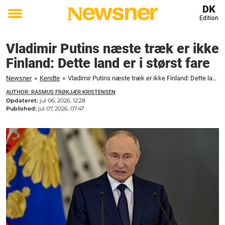
DK
Edition
Toggle
menu
Vladimir Putins næste træk er ikke
Finland: Dette land er i størst fare
Newsner
»
Kendte
»
Vladimir Putins næste træk er ikke Finland: Dette land er i størst fare
AUTHOR: RASMUS FRØKJÆR KRISTENSEN
Opdateret:
jul 06, 2026, 12:28
Published:
jul 07, 2026, 07:47