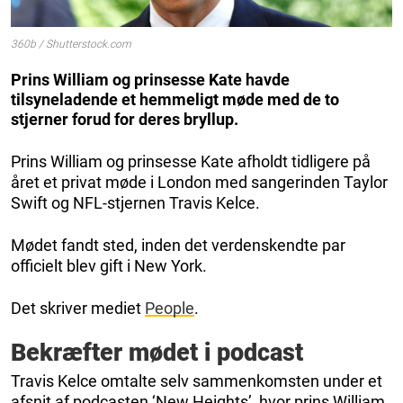
360b / Shutterstock.com
Prins William og prinsesse Kate havde
tilsyneladende et hemmeligt møde med de to
stjerner forud for deres bryllup.
Prins William og prinsesse Kate afholdt tidligere på
året et privat møde i London med sangerinden Taylor
Swift og NFL-stjernen Travis Kelce.
Mødet fandt sted, inden det verdenskendte par
officielt blev gift i New York.
Det skriver mediet
People
.
Bekræfter mødet i podcast
Travis Kelce omtalte selv sammenkomsten under et
afsnit af podcasten ‘New Heights’, hvor prins William