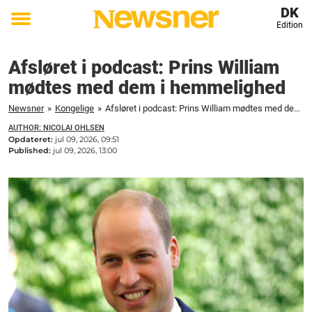
DK
Edition
Toggle
menu
Afsløret i podcast: Prins William
mødtes med dem i hemmelighed
Newsner
»
Kongelige
»
Afsløret i podcast: Prins William mødtes med dem i hemmelighed
AUTHOR: NICOLAI OHLSEN
Opdateret:
jul 09, 2026, 09:51
Published:
jul 09, 2026, 13:00