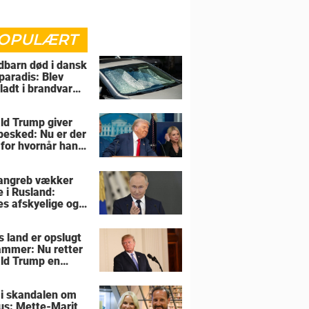
OPULÆRT
barn død i dansk
paradis: Blev
rladt i brandvarm
ld Trump giver
 besked: Nu er der
 for hvornår han
overtage Grønland
angreb vækker
e i Rusland:
es afskyelige og
ngsløse
s land er opslugt
lammer: Nu retter
ld Trump en
sel mod allierede
 i skandalen om
us: Mette-Marit