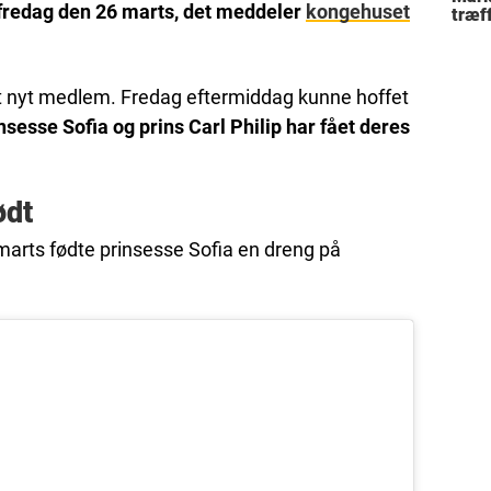
fredag den 26 marts, det meddeler
kongehuset
træff
besl
fami
t nyt medlem. Fredag eftermiddag kunne hoffet
nsesse Sofia og prins Carl Philip har fået deres
ødt
 marts fødte prinsesse Sofia en dreng på