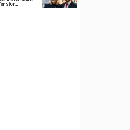
er stor
utning om
liens hjem