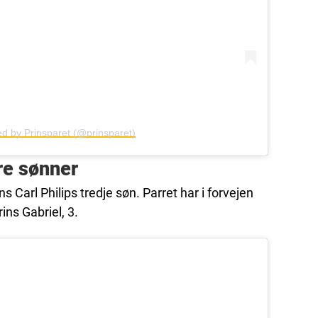
ed by Prinsparet (@prinsparet)
tre sønner
s Carl Philips tredje søn. Parret har i forvejen
ins Gabriel, 3.