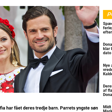
P
Spæd
ferie
efte
bil
Dona
klar
dato
vil 
Nye 
vred
Kald
meni
Dere
af f
Dona
trus
Midt
fia har fået deres tredje barn. Parrets yngste søn
Mari