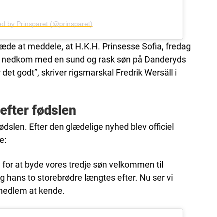
ed by Prinsparet (@prinsparet)
æde at meddele, at H.K.H. Prinsesse Sofia, fredag
9 nedkom med en sund og rask søn på Danderyds
et godt”, skriver rigsmarskal Fredrik Wersäll i
 efter fødslen
 fødslen. Efter den glædelige nyhed blev officiel
e:
 for at byde vores tredje søn velkommen til
g hans to storebrødre længtes efter. Nu ser vi
emedlem at kende.