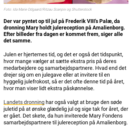
Foto: Ida Marie Odgaard/Ritzau Scanpix og Shutterstock
Der var pyntet op til jul på Frederik VIII’s Palæ, da
dronning Mary holdt julereception på Amalienborg.
Efter billeder fra dagen er kommet frem, siger alle
det samme.
Julen er hjerternes tid, og det er også det tidspunkt,
hvor mange vælger at sætte ekstra pris på deres
medarbejdere og samarbejdspartnere. Hvad end det
drejer sig om en julegave eller at invitere til en
hyggelig julefrokost, så er det ofte denne tid på året,
hvor man viser lidt ekstra påskønnelse.
Landets dronning
har også valgt at bruge den søde
juletid på at ønske glædelig jul og sige tak for året, der
er gået. Det skete, da hun inviterede Mary Fondens
samarbejdspartnere til julereception på Amalienborg.