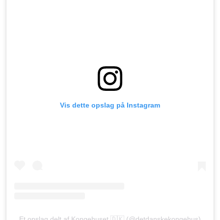
Vis dette opslag på Instagram
Et opslag delt af Kongehuset 🇩🇰 (@detdanskekongehus)