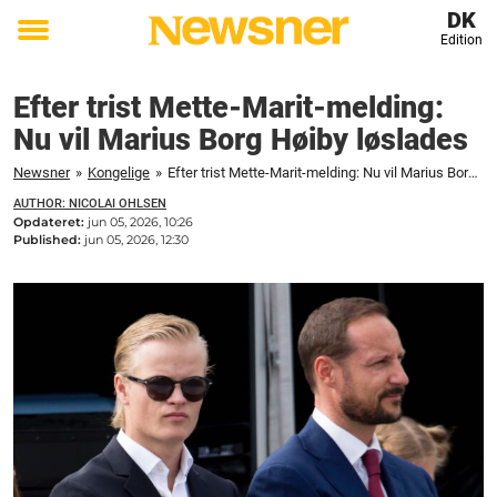
DK
Edition
Toggle
menu
Efter trist Mette-Marit-melding:
Nu vil Marius Borg Høiby løslades
Newsner
»
Kongelige
»
Efter trist Mette-Marit-melding: Nu vil Marius Borg Høiby løslades
AUTHOR: NICOLAI OHLSEN
Opdateret:
jun 05, 2026, 10:26
Published:
jun 05, 2026, 12:30