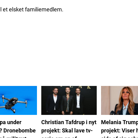
til et elsket familiemedlem.
opa under
Christian Tafdrup i nyt
Melania Trump 
? Dronebombe
projekt: Skal lave tv-
projekt: Viser 