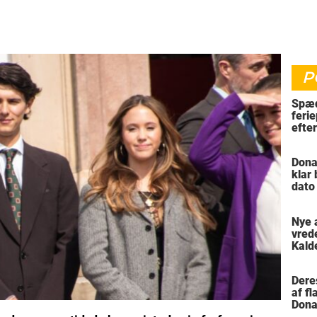
P
Spæd
ferie
efte
bil
Dona
klar
dato
vil 
Nye 
vred
Kald
meni
Dere
af f
Dona
trus