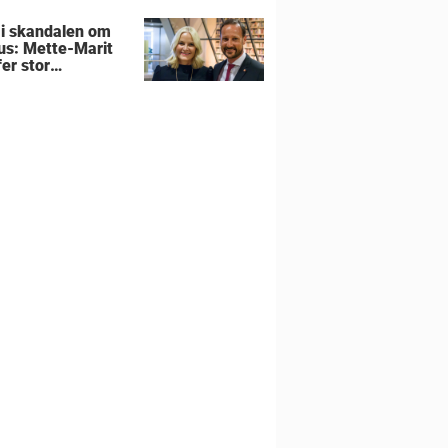
 i skandalen om
us: Mette-Marit
er stor
utning om
liens hjem