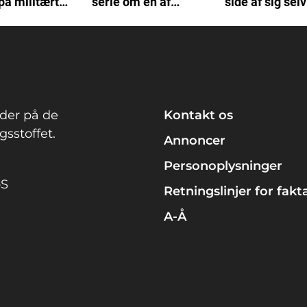
på militært
serie om en af
side af sig selv
unkt
Danmarks værste
forbrydere
der på de
Kontakt os
sstoffet.
Annoncer
Personoplysninger
pS
Retningslinjer for fakt
A-Å