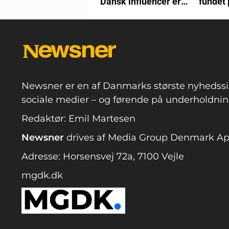
Dansk influencer er
fundet 
afgået ved døden
knudep
Newsner er en af Danmarks største nyhedssi
sociale medier – og førende på underholdning
Redaktør: Emil Martesen
Newsner
drives af Media Group Denmark A
Adresse: Horsensvej 72a, 7100 Vejle
mgdk.dk