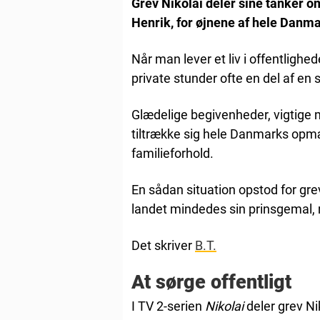
Grev Nikolai deler sine tanker om
Henrik, for øjnene af hele Danma
Når man lever et liv i offentlighe
private stunder ofte en del af en s
Glædelige begivenheder, vigtige 
tiltrække sig hele Danmarks opm
familieforhold.
En sådan situation opstod for grev
landet mindedes sin prinsgemal, m
Det skriver
B.T.
At sørge offentligt
I TV 2-serien
Nikolai
deler grev Ni