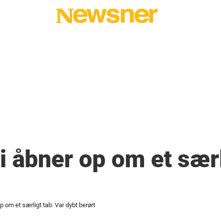
i åbner op om et særl
p om et særligt tab: Var dybt berørt