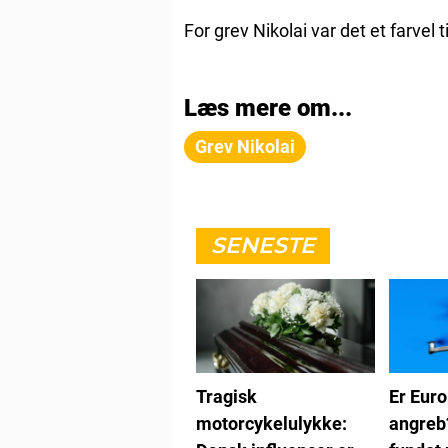
For grev Nikolai var det et farvel 
Læs mere om...
Grev Nikolai
SENESTE
Tragisk
Er Eur
motorcykelulykke:
angreb