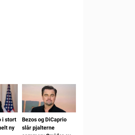
i stort
Bezos og DiCaprio
helt ny
slår pjalterne