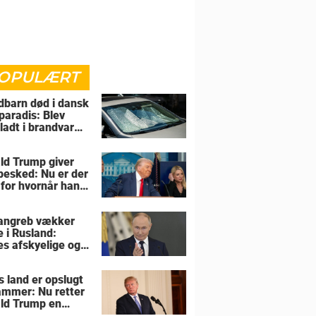
OPULÆRT
barn død i dansk
paradis: Blev
rladt i brandvarm
ld Trump giver
 besked: Nu er der
 for hvornår han
overtage Grønland
angreb vækker
e i Rusland:
es afskyelige og
ngsløse
s land er opslugt
lammer: Nu retter
ld Trump en
sel mod allierede