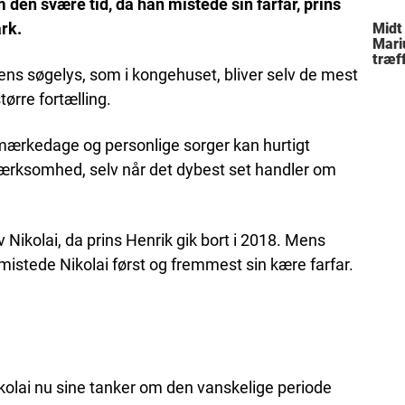
 den svære tid, da han mistede sin farfar, prins
rk.
Midt
Mari
træff
dens søgelys, som i kongehuset, bliver selv de mest
besl
fami
tørre fortælling.
mærkedage og personlige sorger kan hurtigt
ærksomhed, selv når det dybest set handler om
 Nikolai, da prins Henrik gik bort i 2018. Mens
istede Nikolai først og fremmest sin kære farfar.
kolai nu sine tanker om den vanskelige periode