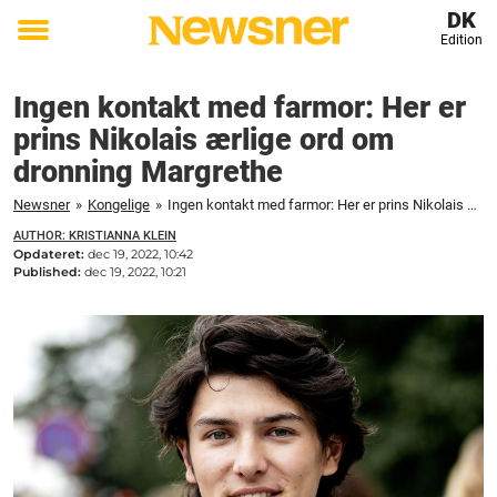
DK
Edition
Toggle
menu
Ingen kontakt med farmor: Her er
prins Nikolais ærlige ord om
dronning Margrethe
Newsner
»
Kongelige
»
Ingen kontakt med farmor: Her er prins Nikolais ærlige ord om dronning Margrethe
AUTHOR: KRISTIANNA KLEIN
Opdateret:
dec 19, 2022, 10:42
Published:
dec 19, 2022, 10:21