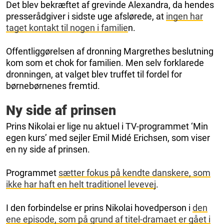
Det blev bekræftet af grevinde Alexandra, da hendes
presserådgiver i sidste uge afslørede, at
ingen har
taget kontakt til nogen i familie
n.
Offentliggørelsen af dronning Margrethes beslutning
kom som et chok for familien. Men selv forklarede
dronningen, at valget blev truffet til fordel for
børnebørnenes fremtid.
Ny side af prinsen
Prins Nikolai er lige nu aktuel i TV-programmet ‘Min
egen kurs’ med sejler Emil Midé Erichsen, som viser
en ny side af prinsen.
Programmet
sætter fokus på kendte danskere, som
ikke har haft en helt traditionel levevej
.
I den forbindelse er prins Nikolai hovedperson i
den
ene episode, som på grund af titel-dramaet er gået i