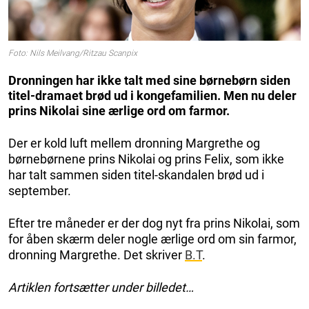
Foto: Nils Meilvang/Ritzau Scanpix
Dronningen har ikke talt med sine børnebørn siden
titel-dramaet brød ud i kongefamilien. Men nu deler
prins Nikolai sine ærlige ord om farmor.
Der er kold luft mellem dronning Margrethe og
børnebørnene prins Nikolai og prins Felix, som ikke
har talt sammen siden titel-skandalen brød ud i
september.
Efter tre måneder er der dog nyt fra prins Nikolai, som
for åben skærm deler nogle ærlige ord om sin farmor,
dronning Margrethe. Det skriver
B.T
.
Artiklen fortsætter under billedet…