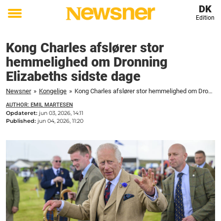
DK
Edition
Toggle
menu
Kong Charles afslører stor
hemmelighed om Dronning
Elizabeths sidste dage
Newsner
»
Kongelige
»
Kong Charles afslører stor hemmelighed om Dronning Elizabeths sidste dage
AUTHOR: EMIL MARTESEN
Opdateret:
jun 03, 2026, 14:11
Published:
jun 04, 2026, 11:20