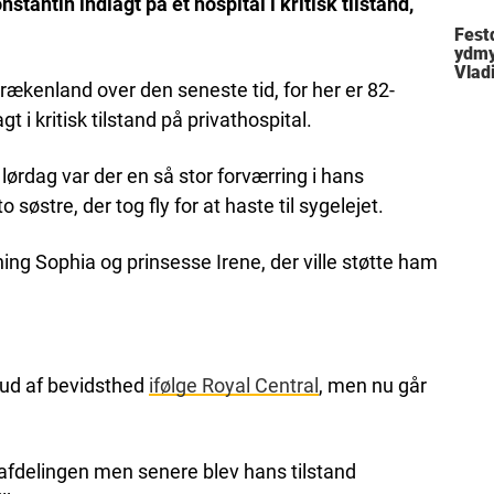
stantin indlagt på et hospital i kritisk tilstand,
Festd
ydmy
Vlad
Grækenland over den seneste tid, for her er 82-
t i kritisk tilstand på privathospital.
 lørdag var der en så stor forværring i hans
 søstre, der tog fly for at haste til sygelejet.
ng Sophia og prinsesse Irene, der ville støtte ham
ud af bevidsthed
ifølge Royal Central
, men nu går
vafdelingen men senere blev hans tilstand