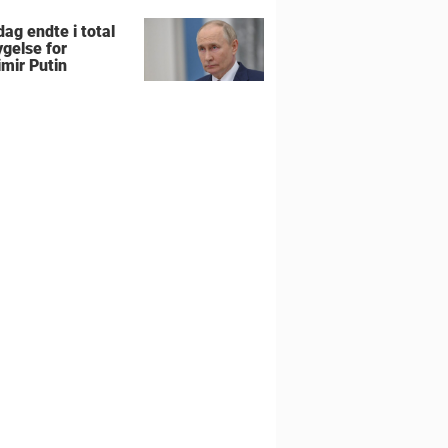
ag endte i total
gelse for
imir Putin