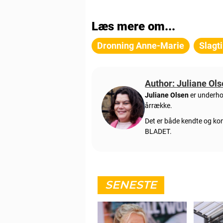
Læs mere om...
Dronning Anne-Marie
Slagt
Author: Juliane Ol
Juliane Olsen
er underho
årrække.
Det er både kendte og kon
BLADET.
SENESTE