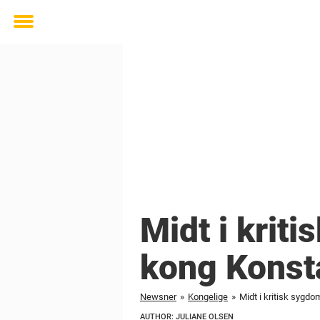
Toggle
menu
Midt i kriti
kong Konsta
Newsner
»
Kongelige
»
Midt i kritisk sygdo
AUTHOR: JULIANE OLSEN