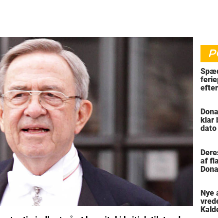
P
Spæd
ferie
efte
bil
Dona
klar
dato
vil 
Dere
af f
Dona
trus
Nye 
vred
Kald
meni