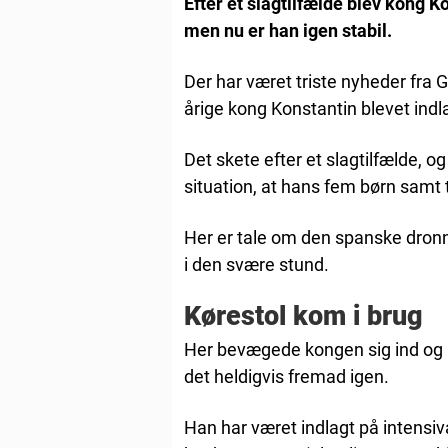
Efter et slagtilfælde blev kong Kon
men nu er han igen stabil.
Der har været triste nyheder fra 
årige kong Konstantin blevet indlag
Det skete efter et slagtilfælde, og
situation, at hans fem børn samt to
Her er tale om den spanske dronni
i den svære stund.
Kørestol kom i brug
Her bevægede kongen sig ind og 
det heldigvis fremad igen.
Han har været indlagt på intensi