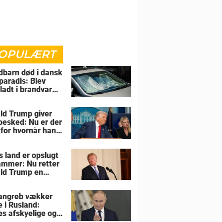
OPULÆRT
barn død i dansk
paradis: Blev
rladt i brandvarm
ld Trump giver
 besked: Nu er der
 for hvornår han
overtage Grønland
s land er opslugt
lammer: Nu retter
ld Trump en
sel mod allierede
angreb vækker
e i Rusland:
es afskyelige og
ngsløse