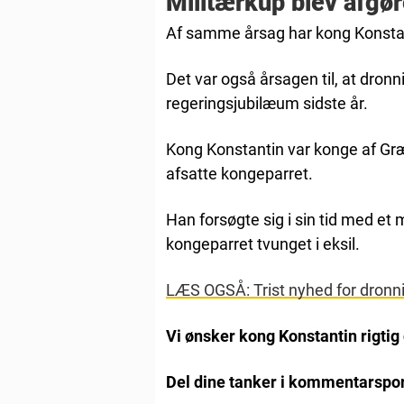
Militærkup blev afgø
Af samme årsag har kong Konstanti
Det var også årsagen til, at dron
regeringsjubilæum sidste år.
Kong Konstantin var konge af Græ
afsatte kongeparret.
Han forsøgte sig i sin tid med et
kongeparret tvunget i eksil.
LÆS OGSÅ: Trist nyhed for dronni
Vi ønsker kong Konstantin rigtig
Del dine tanker i kommentarspor