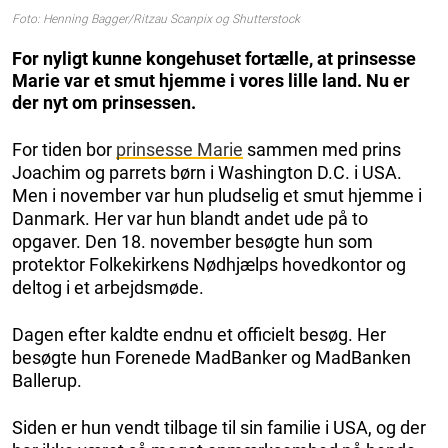
Foto: Henning Bagger/Ritzau Scanpix og Shutterstock
For nyligt kunne kongehuset fortælle, at prinsesse
Marie var et smut hjemme i vores lille land. Nu er
der nyt om prinsessen.
For tiden bor
prinsesse Marie
sammen med prins
Joachim og parrets børn i Washington D.C. i USA.
Men i november var hun pludselig et smut hjemme i
Danmark. Her var hun blandt andet ude på to
opgaver. Den 18. november besøgte hun som
protektor Folkekirkens Nødhjælps hovedkontor og
deltog i et arbejdsmøde.
Dagen efter kaldte endnu et officielt besøg. Her
besøgte hun Forenede MadBanker og MadBanken
Ballerup.
Siden er hun vendt tilbage til sin familie i USA, og der