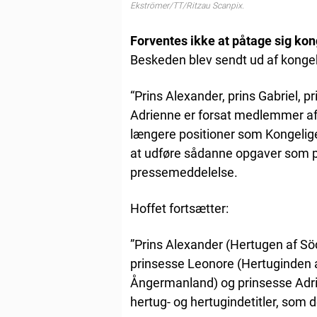
Ekströmer/TT/Ritzau Scanpix.
Forventes ikke at påtage sig kon
Beskeden blev sendt ud af kongeh
“Prins Alexander, prins Gabriel, 
Adrienne er forsat medlemmer af 
længere positioner som Kongelige
at udføre sådanne opgaver som pål
pressemeddelelse.
Hoffet fortsætter:
”Prins Alexander (Hertugen af Sö
prinsesse Leonore (Hertuginden a
Ångermanland) og prinsesse Adrie
hertug- og hertugindetitler, som de