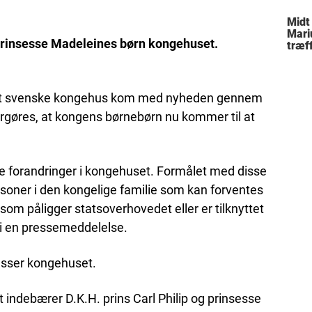
Midt
Mari
g prinsesse Madeleines børn kongehuset.
træff
besl
fami
det svenske kongehus kom med nyheden gennem
argøres, at kongens børnebørn nu kommer til at
ve forandringer i kongehuset. Formålet med disse
ersoner i den kongelige familie som kan forventes
er som påligger statsoverhovedet eller er tilknyttet
 i en pressemeddelelse.
sesser kongehuset.
t indebærer D.K.H. prins Carl Philip og prinsesse