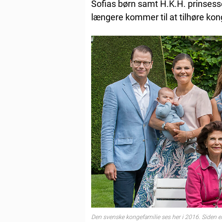
Sofias børn samt H.K.H. prinsess
længere kommer til at tilhøre kong
Den svenske kongefamilie ses her i 2016. Siden e