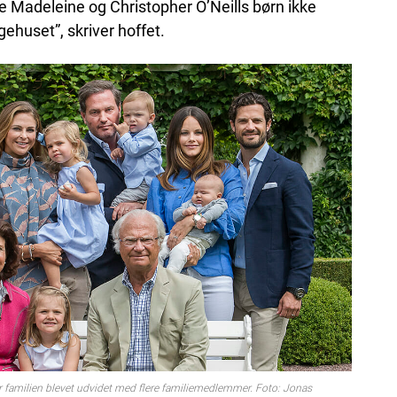
e Madeleine og Christopher O’Neills børn ikke
ehuset”, skriver hoffet.
r familien blevet udvidet med flere familiemedlemmer. Foto: Jonas