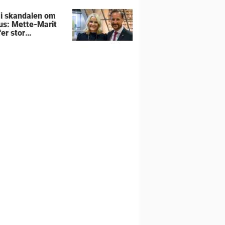
 i skandalen om
us: Mette-Marit
er stor
utning om
liens hjem