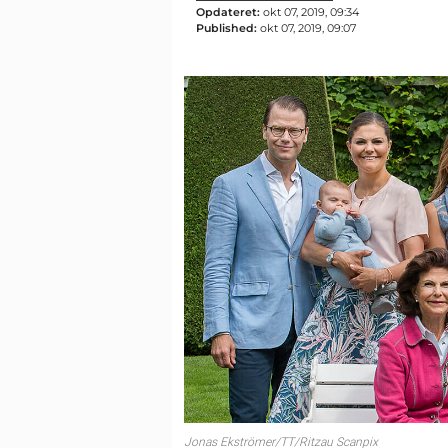
Opdateret:
okt 07, 2019, 09:34
Published:
okt 07, 2019, 09:07
Jonas Ekströmer/TT/Ritzau Scanpix