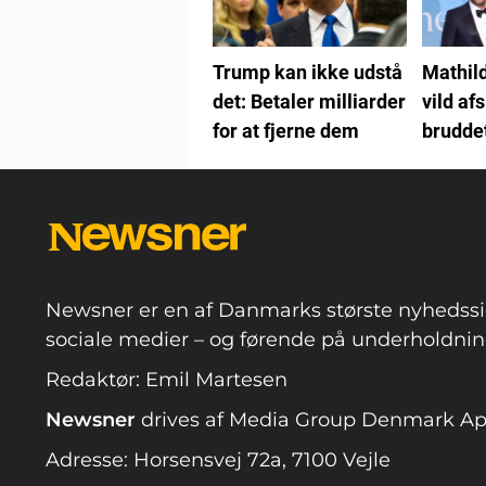
Trump kan ikke udstå
Mathil
det: Betaler milliarder
vild af
for at fjerne dem
brudde
Pludsli
gravid
Newsner er en af Danmarks største nyhedssi
sociale medier – og førende på underholdning
Redaktør: Emil Martesen
Newsner
drives af Media Group Denmark A
Adresse: Horsensvej 72a, 7100 Vejle