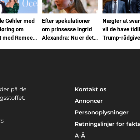
de Gøhler med
Efter spekulationer
Nægter at svar
sløring om
om prinsesse Ingrid
vil de have tidl
t med Remee:
Alexandra: Nu er det
Trump-rådgive
g var hun
bekræftet
anholdt
der på de
Kontakt os
sstoffet.
Annoncer
Personoplysninger
pS
Retningslinjer for fakt
A-Å