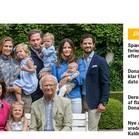
P
Spæd
ferie
efte
bil
Dona
klar
dato
vil 
Dere
af f
Dona
trus
Nye 
vred
Kald
meni