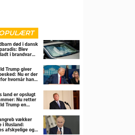
OPULÆRT
barn død i dansk
paradis: Blev
rladt i brandvarm
ld Trump giver
 besked: Nu er der
 for hvornår han
overtage Grønland
s land er opslugt
lammer: Nu retter
ld Trump en
sel mod allierede
angreb vækker
e i Rusland:
es afskyelige og
ngsløse