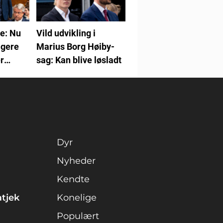
e: Nu
Vild udvikling i
igere
Marius Borg Høiby-
r
sag: Kan blive løsladt
Dyr
Nyheder
Kendte
atjek
Konelige
Populært