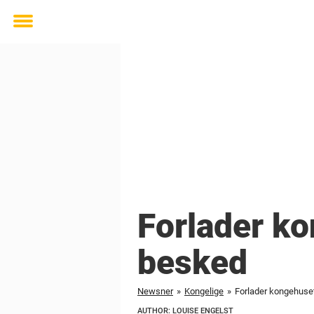
Toggle
menu
Forlader ko
besked
Newsner
»
Kongelige
»
Forlader kongehuset
AUTHOR: LOUISE ENGELST