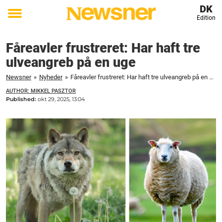
DK
Edition
Toggle
menu
Fåreavler frustreret: Har haft tre
ulveangreb på en uge
Newsner
»
Nyheder
»
Fåreavler frustreret: Har haft tre ulveangreb på en uge
AUTHOR: MIKKEL PASZTOR
Published:
okt 29, 2025, 13:04