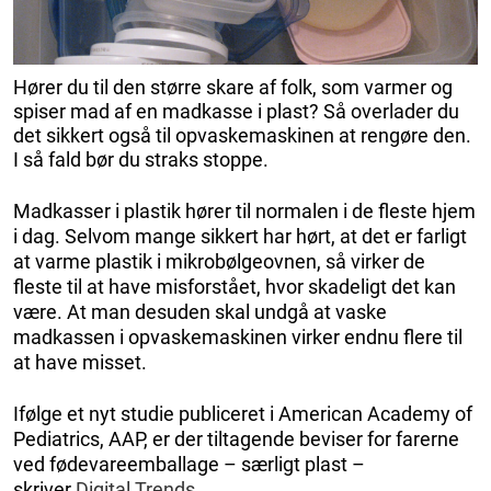
Hører du til den større skare af folk, som varmer og
spiser mad af en madkasse i plast? Så overlader du
det sikkert også til opvaskemaskinen at rengøre den.
I så fald bør du straks stoppe.
Madkasser i plastik hører til normalen i de fleste hjem
i dag. Selvom mange sikkert har hørt, at det er farligt
at varme plastik i mikrobølgeovnen, så virker de
fleste til at have misforstået, hvor skadeligt det kan
være. At man desuden skal undgå at vaske
madkassen i opvaskemaskinen virker endnu flere til
at have misset.
Ifølge et nyt studie publiceret i American Academy of
Pediatrics, AAP, er der tiltagende beviser for farerne
ved fødevareemballage – særligt plast –
skriver
Digital Trends
.