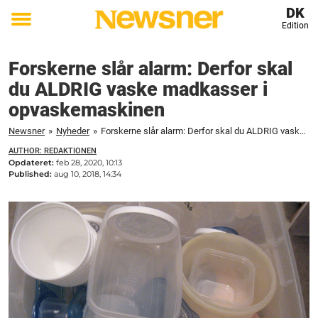
DK
Edition
Toggle
menu
Forskerne slår alarm: Derfor skal
du ALDRIG vaske madkasser i
opvaskemaskinen
Newsner
»
Nyheder
»
Forskerne slår alarm: Derfor skal du ALDRIG vaske madkasser i opvaskemaskinen
AUTHOR: REDAKTIONEN
Opdateret:
feb 28, 2020, 10:13
Published:
aug 10, 2018, 14:34