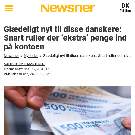
DK
Edition
Toggle
menu
Glædeligt nyt til disse danskere:
Snart ruller der ‘ekstra’ penge ind
på kontoen
Newsner
»
Nyheder
»
Glædeligt nyt til disse danskere: Snart ruller der 'ekstra' penge ind på kontoen
AUTHOR: EMIL MARTESEN
Opdateret:
maj 26, 2026, 12:19
Published:
maj 26, 2026, 13:20