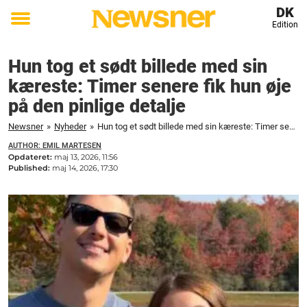
DK
Edition
Toggle
menu
Hun tog et sødt billede med sin
kæreste: Timer senere fik hun øje
på den pinlige detalje
Newsner
»
Nyheder
»
Hun tog et sødt billede med sin kæreste: Timer senere fik hun øje på den pinlige detalje
AUTHOR: EMIL MARTESEN
Opdateret:
maj 13, 2026, 11:56
Published:
maj 14, 2026, 17:30