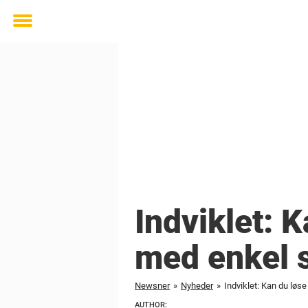
Toggle
menu
Indviklet: 
med enkel 
Newsner
»
Nyheder
»
Indviklet: Kan du lø
AUTHOR: