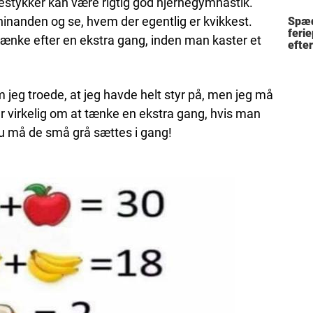
gnestykker kan være rigtig god hjernegymnastik.
fami
 hinanden og se, hvem der egentlig er kvikkest.
Spæd
ferie
ænke efter en ekstra gang, inden man kaster et
efte
bil
om jeg troede, at jeg havde helt styr på, men jeg må
der virkelig om at tænke en ekstra gang, hvis man
nu må de små grå sættes i gang!