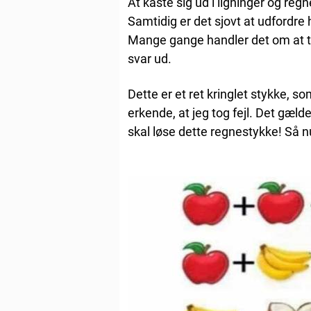
At kaste sig ud i ligninger og re
Samtidig er det sjovt at udfordre
Mange gange handler det om at t
svar ud.
Dette er et ret kringlet stykke, s
erkende, at jeg tog fejl. Det gæl
skal løse dette regnestykke! Så 