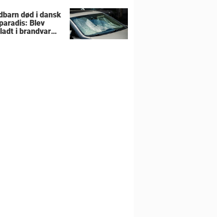
liens hjem
barn død i dansk
paradis: Blev
rladt i brandvarm