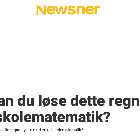
Kan du løse dette reg
skolematematik?
se dette regnestykke med enkel skolematematik?