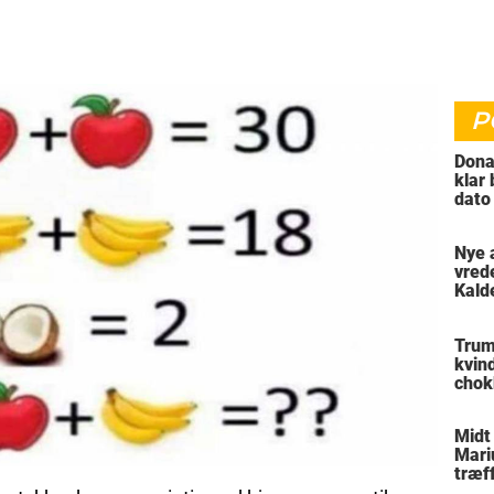
P
Dona
klar
dato
vil 
Nye 
vred
Kald
meni
Trum
kvin
chok
reak
Midt
Mari
træff
besl