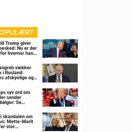
OPULÆRT
ld Trump giver
 besked: Nu er der
 for hvornår han
overtage Grønland
angreb vækker
e i Rusland:
es afskyelige og
ngsløse
ps syv ord om
der sender
bølger: Se
tionen her
 i skandalen om
us: Mette-Marit
er stor
utning om