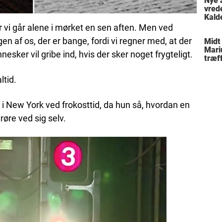
Nye 
vred
Kald
meni
r vi går alene i mørket en sen aften. Men ved
gen af os, der er bange, fordi vi regner med, at der
Midt
Mari
esker vil gribe ind, hvis der sker noget frygteligt.
træff
besl
fami
ltid.
i New York ved frokosttid, da hun så, hvordan en
øre ved sig selv.