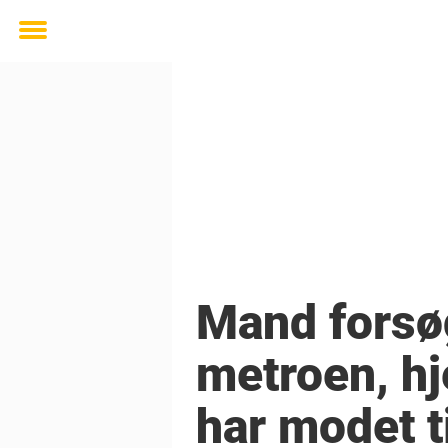
Toggle
menu
Mand forsøg
metroen, h
har modet ti