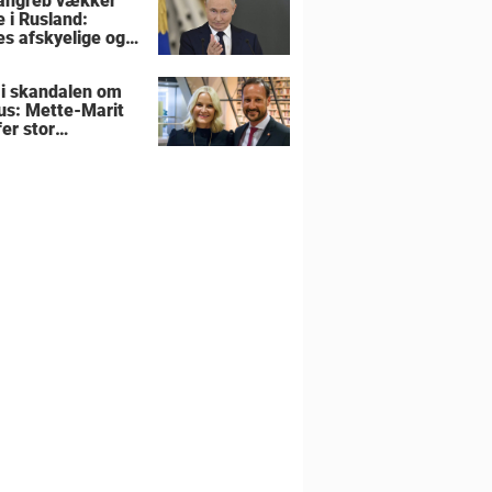
angreb vækker
e i Rusland:
es afskyelige og
ngsløse
 i skandalen om
us: Mette-Marit
er stor
utning om
liens hjem