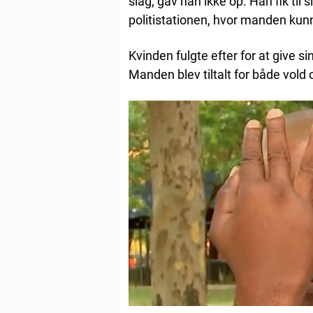
slag, gav han ikke op. Han fik til 
politistationen, hvor manden kun
Kvinden fulgte efter for at give s
Manden blev tiltalt for både vold