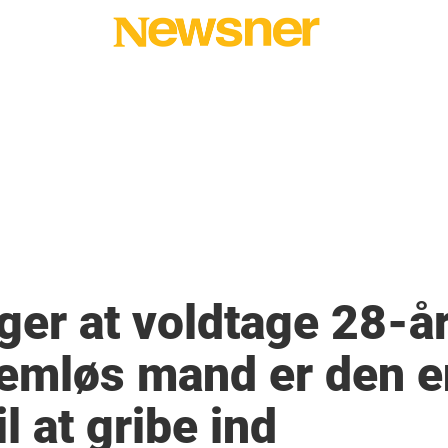
er at voldtage 28-år
jemløs mand er den 
l at gribe ind