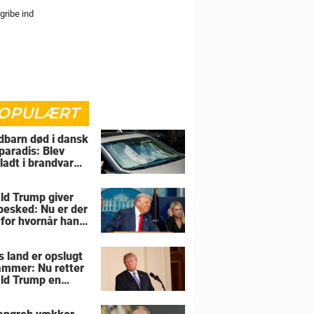
gribe ind
OPULÆRT
barn død i dansk
paradis: Blev
rladt i brandvarm
ld Trump giver
 besked: Nu er der
 for hvornår han
overtage Grønland
s land er opslugt
lammer: Nu retter
ld Trump en
sel mod allierede