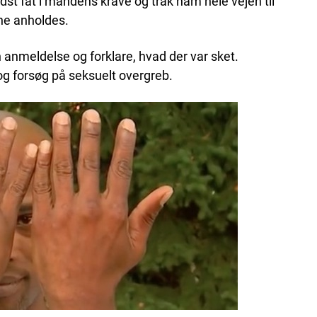
sidst fat i mandens krave og trak ham hele vejen til
ne anholdes.
in anmeldelse og forklare, hvad der var sket.
 og forsøg på seksuelt overgreb.