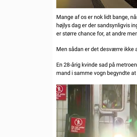
Mange af os er nok lidt bange, nå
højlys dag er der sandsynligvis in
er større chance for, at andre menn
Men sådan er det desværre ikke a
En 28-årig kvinde sad på metroen 
mand i samme vogn begyndte at r