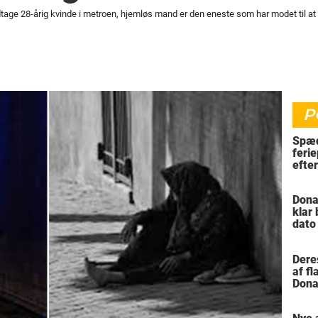
tage 28-årig kvinde i metroen, hjemløs mand er den eneste som har modet til at 
P
Spæd
ferie
efte
bil
Dona
klar
dato
vil 
Dere
af f
Dona
trus