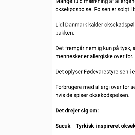
Mangelfuld mærkning af allergener
oksekødspølse. Pølsen er solgt i b
Lidl Danmark kalder oksekødspøl
pakken.
Det fremgår nemlig kun på tysk, a
mennesker er allergiske over for.
Det oplyser Fødevarestyrelsen i
Forbrugere med allergi over for sen
hvis de spiser oksekødspølsen.
Det drejer sig om:
Sucuk – Tyrkisk-inspireret oks