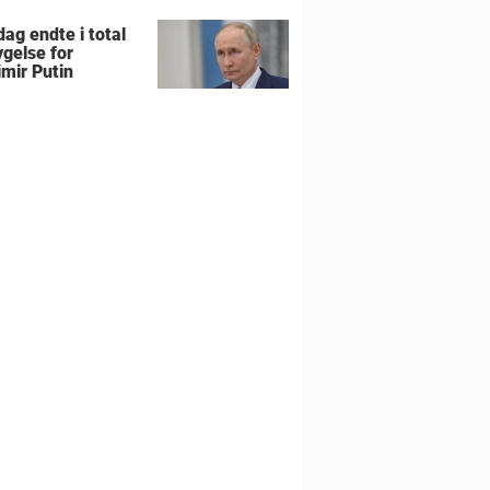
ag endte i total
gelse for
imir Putin