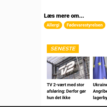
Læs mere om...
Allergi
Fødevarestyrelsen
SENESTE
TV 2-vært med stor
Ukraine
afsløring: Derfor gør
Angrib
hun det ikke
lagerby
Ruslan