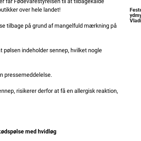
 får Fødevarestyrelsen til at tilbagekalde
utikker over hele landet!
Festd
ydmy
Vlad
se tilbage på grund af mangelfuld mærkning på
t pølsen indeholder sennep, hvilket nogle
 en pressemeddelelse.
nep, risikerer derfor at få en allergisk reaktion,
ekødspølse med hvidløg