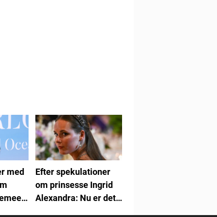
er med
Efter spekulationer
om
om prinsesse Ingrid
Remee:
Alexandra: Nu er det
un
bekræftet