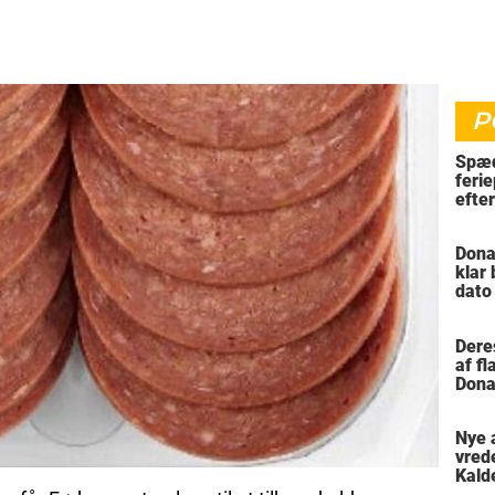
P
Spæd
ferie
efte
bil
Dona
klar
dato
vil 
Dere
af f
Dona
trus
Nye 
vred
Kald
meni