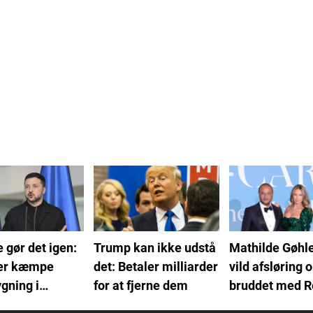
 gør det igen:
Trump kan ikke udstå
Mathilde Gøhl
er kæmpe
det: Betaler milliarder
vild afsløring 
gning i
for at fjerne dem
bruddet med 
d
Pludslig var h