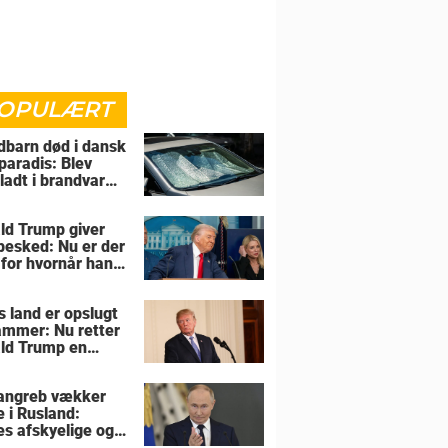
OPULÆRT
barn død i dansk
paradis: Blev
rladt i brandvarm
ld Trump giver
 besked: Nu er der
 for hvornår han
overtage Grønland
s land er opslugt
lammer: Nu retter
ld Trump en
sel mod allierede
angreb vækker
e i Rusland:
es afskyelige og
ngsløse